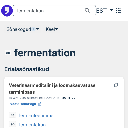
Otsingu juurde
Põhisisu juurde
search
apps
EST
Sõnakogud
Keel
1
fermentation
en
Erialasõnastikud
content_copy
Veterinaarmeditsiini ja loomakasvatuse
terminibaas
ID
459705
Viimati muudetud
20.05.2022
Vaata sõnakogu
fermenteerimine
et
fermentation
en