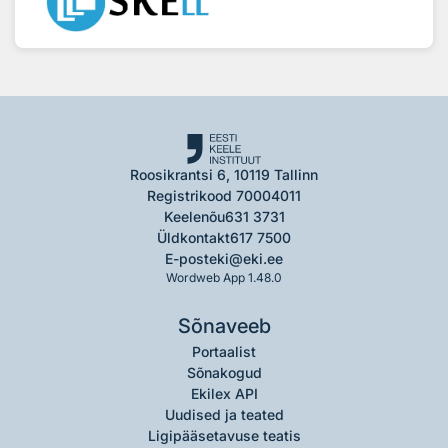
Roosikrantsi 6, 10119 Tallinn
Registrikood 70004011
Keelenõu
631 3731
Üldkontakt
617 7500
E-post
eki@eki.ee
Wordweb App 1.48.0
Sõnaveeb
Portaalist
Sõnakogud
Ekilex API
Uudised ja teated
Ligipääsetavuse teatis