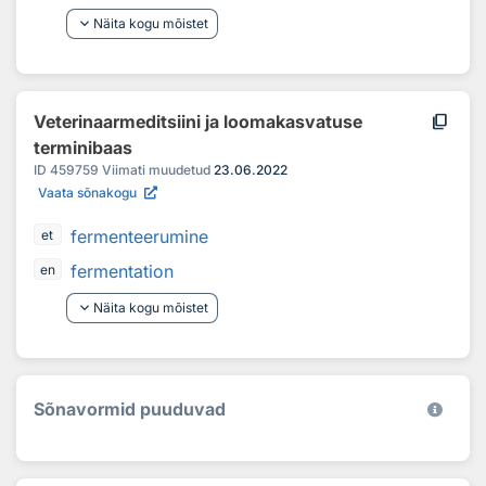
keyboard_arrow_down
Näita kogu mõistet
content_copy
Veterinaarmeditsiini ja loomakasvatuse
terminibaas
ID
459759
Viimati muudetud
23.06.2022
Vaata sõnakogu
fermenteerumine
et
fermentation
en
keyboard_arrow_down
Näita kogu mõistet
Sõnavormid puuduvad