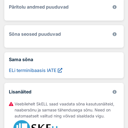
Päritolu andmed puuduvad
Sõna seosed puuduvad
Sama sõna
ELi terminibaasis IATE
Lisanäited
Veebilehelt SkELL saad vaadata sõna kasutusnäiteid,
naabersõnu ja sarnase tähendusega sõnu. Need on
automaatselt valitud ning võivad sisaldada vigu.