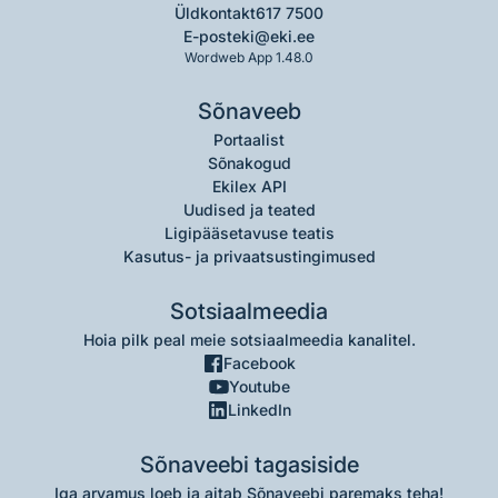
Üldkontakt
617 7500
E-post
eki@eki.ee
Wordweb App 1.48.0
Sõnaveeb
Portaalist
Sõnakogud
Ekilex API
Uudised ja teated
Ligipääsetavuse teatis
Kasutus- ja privaatsustingimused
Sotsiaalmeedia
Hoia pilk peal meie sotsiaalmeedia kanalitel.
Facebook
Youtube
LinkedIn
Sõnaveebi tagasiside
Iga arvamus loeb ja aitab Sõnaveebi paremaks teha!