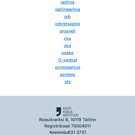
optima
optimeerima
orb
orbretseptor
organell
osa
osa
osake
O-seotud
osmolaarsus
osmoos
ots
Roosikrantsi 6, 10119 Tallinn
Registrikood 70004011
Keelenõu
631 3731