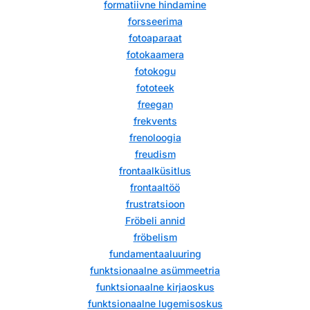
formatiivne hindamine
forsseerima
fotoaparaat
fotokaamera
fotokogu
fototeek
freegan
frekvents
frenoloogia
freudism
frontaalküsitlus
frontaaltöö
frustratsioon
Fröbeli annid
fröbelism
fundamentaaluuring
funktsionaalne asümmeetria
funktsionaalne kirjaoskus
funktsionaalne lugemisoskus