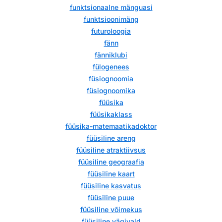
funktsionaalne mänguasi
funktsioonimäng
futuroloogia
fänn
fänniklubi
fülogenees
füsiognoomia
füsiognoomika
füüsika
füüsikaklass
füüsika-matemaatikadoktor
füüsiline areng
füüsiline atraktiivsus
füüsiline geograafia
füüsiline kaart
füüsiline kasvatus
füüsiline puue
füüsiline võimekus
füüsiline vägivald