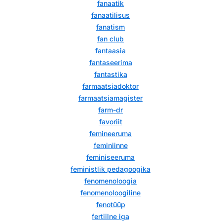
fanaatik
fanaatilisus
fanatism
fan club
fantaasia
fantaseerima
fantastika
farmaatsiadoktor
farmaatsiamagister
farm-dr
favoriit
femineeruma
feminiinne
feminiseeruma
feministlik pedagoogika
fenomenoloogia
fenomenoloogiline
fenotüüp
fertiilne iga