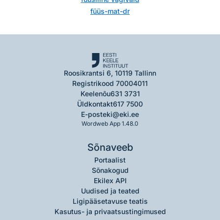
füüs-mat-dr
Roosikrantsi 6, 10119 Tallinn
Registrikood 70004011
Keelenõu
631 3731
Üldkontakt
617 7500
E-post
eki@eki.ee
Wordweb App 1.48.0
Sõnaveeb
Portaalist
Sõnakogud
Ekilex API
Uudised ja teated
Ligipääsetavuse teatis
Kasutus- ja privaatsustingimused