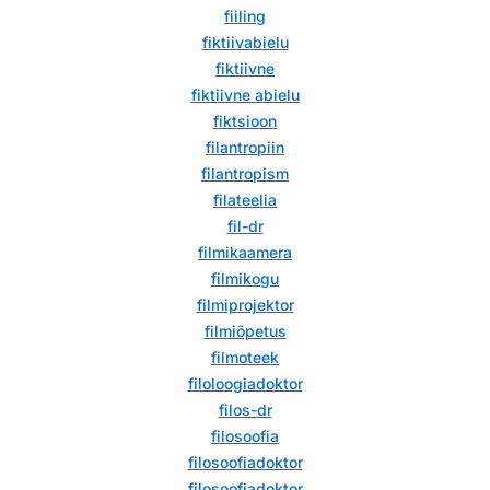
fiiling
fiktiivabielu
fiktiivne
fiktiivne abielu
fiktsioon
filantropiin
filantropism
filateelia
fil-dr
filmikaamera
filmikogu
filmiprojektor
filmiõpetus
filmoteek
filoloogiadoktor
filos-dr
filosoofia
filosoofiadoktor
filosoofiadoktor