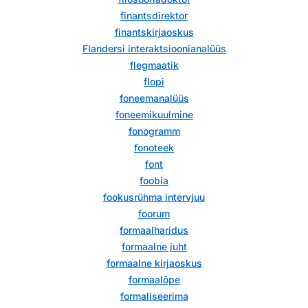
finantsdirektor
finantskirjaoskus
Flandersi interaktsioonianalüüs
flegmaatik
flopi
foneemanalüüs
foneemikuulmine
fonogramm
fonoteek
font
foobia
fookusrühma intervjuu
foorum
formaalharidus
formaalne juht
formaalne kirjaoskus
formaalõpe
formaliseerima