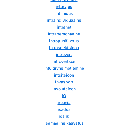
intervjuu
intiimsus
intraindividuaalne
intranet
intrapersonaalne
intropunitiivsus
introspektsioon
introvert
introvertsus
intuitiivne mõtlemine
intuitsioon
invasport
involutsioon
IQ
iroonia
isadus
isalik
isamaaline kasvatus