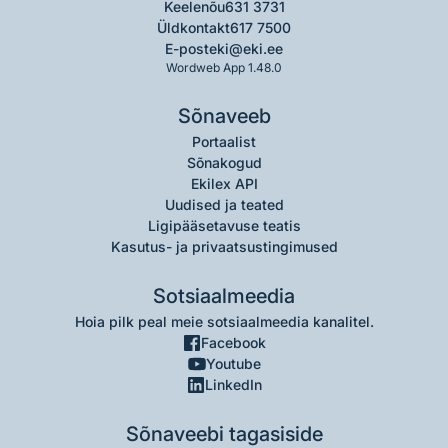
Keelenõu
631 3731
Üldkontakt
617 7500
E-post
eki@eki.ee
Wordweb App 1.48.0
Sõnaveeb
Portaalist
Sõnakogud
Ekilex API
Uudised ja teated
Ligipääsetavuse teatis
Kasutus- ja privaatsustingimused
Sotsiaalmeedia
Hoia pilk peal meie sotsiaalmeedia kanalitel.
Facebook
Youtube
LinkedIn
Sõnaveebi tagasiside