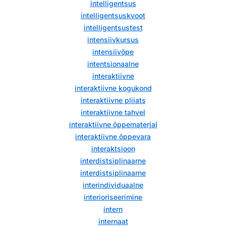
intelligentsus
intelligentsuskvoot
intelligentsustest
intensiivkursus
intensiivõpe
intentsionaalne
interaktiivne
interaktiivne kogukond
interaktiivne pliiats
interaktiivne tahvel
interaktiivne õppematerjal
interaktiivne õppevara
interaktsioon
interdistsiplinaarne
interdistsiplinaarne
interindividuaalne
interioriseerimine
intern
internaat