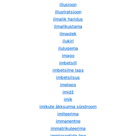
illusioon
illustratsioon
ilmalik haridus
ilmalikustama
ilmaolek
ilukiri
ilulugema
imago
imbetsill
imbetsilne laps
imbetsilsus
imelaps
imidž
imik
imikute äkksurma sündroom
imiteerima
immanentne
immatrikuleerima
immigrantide õpe