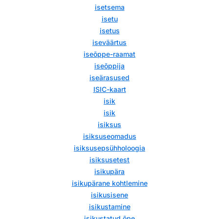
isetsema
isetu
isetus
iseväärtus
iseõppe-raamat
iseõppija
iseärasused
ISIC-kaart
isik
isik
isiksus
isiksuseomadus
isiksusepsühholoogia
isiksusetest
isikupära
isikupärane kohtlemine
isikusisene
isikustamine
isikustatud õpe