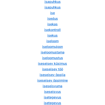
isapuhkus
isapuhkus
ise
isedus
isekas
isekontroll
isekus
iseloom
iseloomujoon
iseloomustama
iseloomustus
iseseisev küsimus
iseseisev töö
iseseisev õppija
iseseisev õppimine
iseseisvuma
iseseisvus
isetegevus
isetegevus