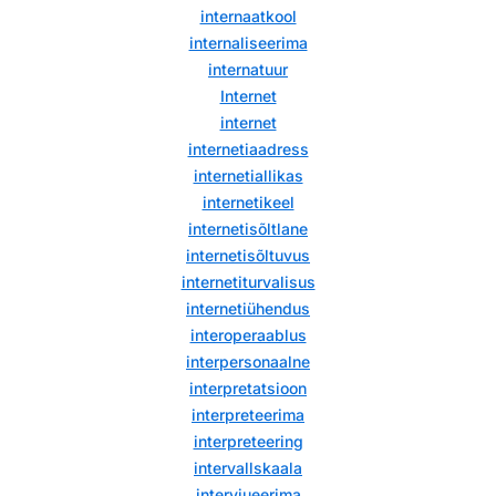
internaatkool
internaliseerima
internatuur
Internet
internet
internetiaadress
internetiallikas
internetikeel
internetisõltlane
internetisõltuvus
internetiturvalisus
internetiühendus
interoperaablus
interpersonaalne
interpretatsioon
interpreteerima
interpreteering
intervallskaala
intervjueerima