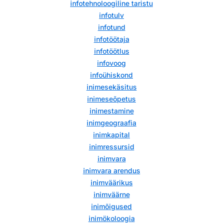
infotehnoloogiline taristu
infotulv
infotund
infotöötaja
infotöötlus
infovoog
infoühiskond
inimesekäsitus
inimeseõpetus
inimestamine
inimgeograafia
inimkapital
inimressursid
inimvara
inimvara arendus
inimväärikus
inimväärne
inimõigused
inimökoloogia