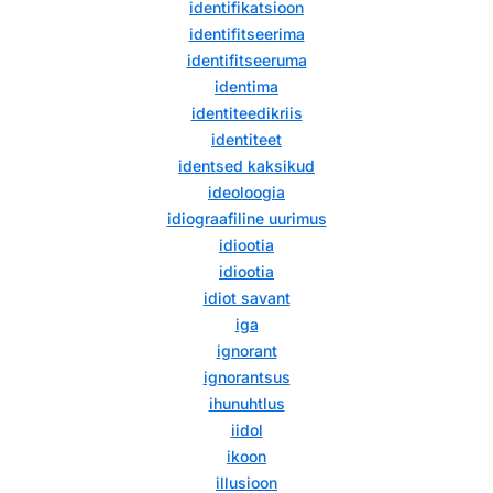
identifikatsioon
identifitseerima
identifitseeruma
identima
identiteedikriis
identiteet
identsed kaksikud
ideoloogia
idiograafiline uurimus
idiootia
idiootia
idiot savant
iga
ignorant
ignorantsus
ihunuhtlus
iidol
ikoon
illusioon