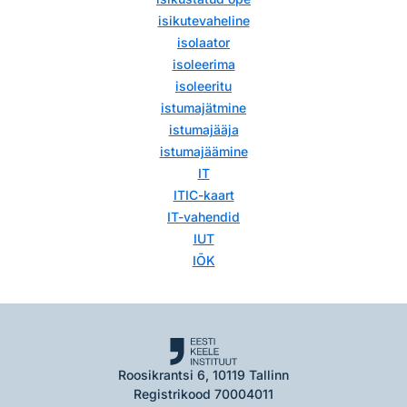
isikutevaheline
isolaator
isoleerima
isoleeritu
istumajätmine
istumajääja
istumajäämine
IT
ITIC-kaart
IT-vahendid
IUT
IÕK
Roosikrantsi 6, 10119 Tallinn
Registrikood 70004011