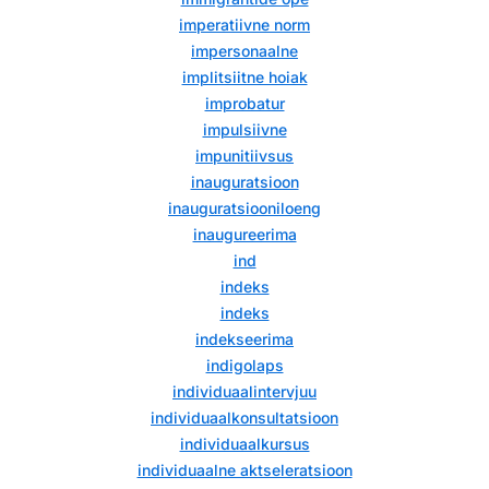
imperatiivne norm
impersonaalne
implitsiitne hoiak
improbatur
impulsiivne
impunitiivsus
inauguratsioon
inauguratsiooniloeng
inaugureerima
ind
indeks
indeks
indekseerima
indigolaps
individuaalintervjuu
individuaalkonsultatsioon
individuaalkursus
individuaalne aktseleratsioon