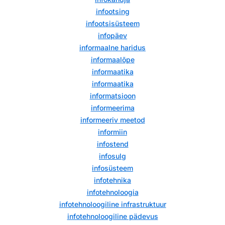
infootsing
infootsisüsteem
infopäev
informaalne haridus
informaalõpe
informaatika
informaatika
informatsioon
informeerima
informeeriv meetod
informiin
infostend
infosulg
infosüsteem
infotehnika
infotehnoloogia
infotehnoloogiline infrastruktuur
infotehnoloogiline pädevus