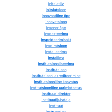
initsiatiiv
initsiatsioon
innovaatiline õpe
innovatsioon
inseneriõpe
inspekteerima
inspekteerimisakt
inspiratsioon
installeerima
installima
institutsionaliseerima
institutsioon
institutsiooni akrediteerimine
institutsiooniline kasvatus
institutsiooniline uurimistoetus
instituudidirektor
instituudijuhataja
instituut
instrueerima