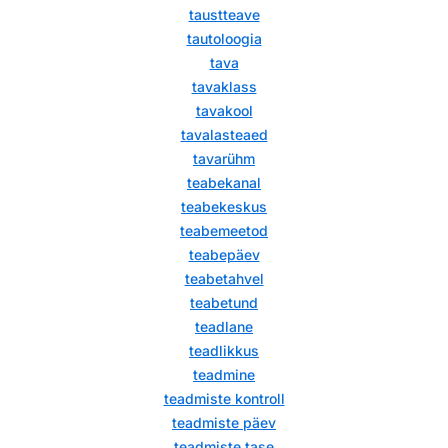
taustteave
tautoloogia
tava
tavaklass
tavakool
tavalasteaed
tavarühm
teabekanal
teabekeskus
teabemeetod
teabepäev
teabetahvel
teabetund
teadlane
teadlikkus
teadmine
teadmiste kontroll
teadmiste päev
teadmiste tase