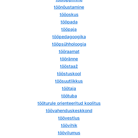
töönõustamine
tööoskus
tööpada
tööpaja
tööpedagoogika
tööpsühholoogia
tööraamat
tööränne
tööstaaž
tööstuskool
töösuutlikkus
töötaja
töötuba
tööturule orienteeritud koolitus
töövahenduskeskkond
töövestlus
töövihik
töövilumus