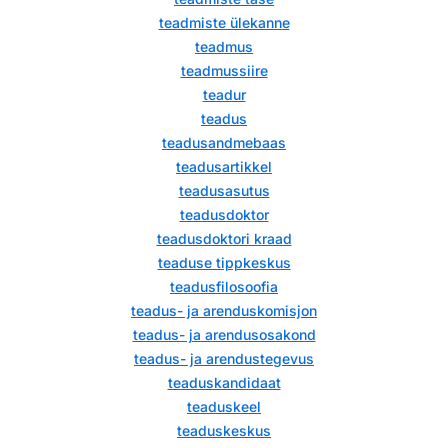
teadmiste ülekanne
teadmus
teadmussiire
teadur
teadus
teadusandmebaas
teadusartikkel
teadusasutus
teadusdoktor
teadusdoktori kraad
teaduse tippkeskus
teadusfilosoofia
teadus- ja arenduskomisjon
teadus- ja arendusosakond
teadus- ja arendustegevus
teaduskandidaat
teaduskeel
teaduskeskus