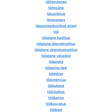
täitesulepea
täitesõna
täiuslikkus
tänavalaps
täppisteaduslikud ained
töö
tööalane koolitus
tööalane täiendkoolitus
tööalane täienduskoolitus
tööalane väljaõpe
tööandja
tööeelne õpe
tööhõive
tööintervjuu
tööjuhend
tööjõudlus
töökaitse
töökasvatus
töökeel