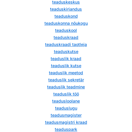
teaduskeskus
teaduskirjandus
teaduskond
teaduskonna nõukogu
teaduskool
teaduskraad
teaduskraadi taotleja
teaduskutse
teaduslik kraad
teaduslik kutse
teaduslik meetod
teaduslik sekretär
teaduslik teadmine
teaduslik töö
teadusloolane
teaduslugu
teadusmagister
teadusmagistri kraad
teaduspark