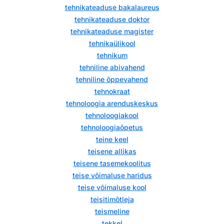
tehnikateaduse bakalaureus
tehnikateaduse doktor
tehnikateaduse magister
tehnikaülikool
tehnikum
tehniline abivahend
tehniline õppevahend
tehnokraat
tehnoloogia arenduskeskus
tehnoloogiakool
tehnoloogiaõpetus
teine keel
teisene allikas
teisene tasemekoolitus
teise võimaluse haridus
teise võimaluse kool
teisitimõtleja
teismeline
tekkel