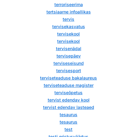
terroriseerima
tertsiaarne infoallikas
tervis
tervisekasvatus
tervisekool
tervisekool
tervisenädal
tervisepäev
terviseseisund
tervisesport
terviseteaduse bakalaureus
terviseteaduse magister
terviseõpetus
tervist edendav kool
tervist edendav lasteaed
tesaurus
tesaurus
test
testi eristusväärtus