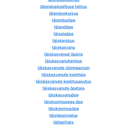
täienduskoolituse talitus
täienduskursus
täiendusõpe
täiendõpe
täisajaõpe
täiskarskus
täiskasvanu
täiskasvanud õppija
täiskasvanuharidus
täiskasvanute gümnaasium
täiskasvanute koolitaja
täiskasvanute koolitusasutus
täiskasvanute õpetaja
täiskasvanuõpe
täiskoormusega õpe
täiskoormusõpe
täisleppimatus
täitepliiats