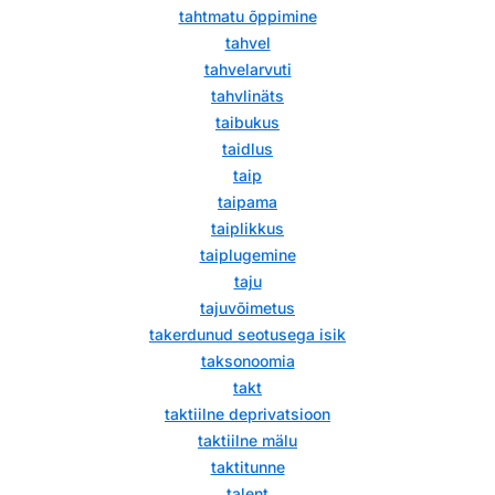
tahtmatu õppimine
tahvel
tahvelarvuti
tahvlinäts
taibukus
taidlus
taip
taipama
taiplikkus
taiplugemine
taju
tajuvõimetus
takerdunud seotusega isik
taksonoomia
takt
taktiilne deprivatsioon
taktiilne mälu
taktitunne
talent