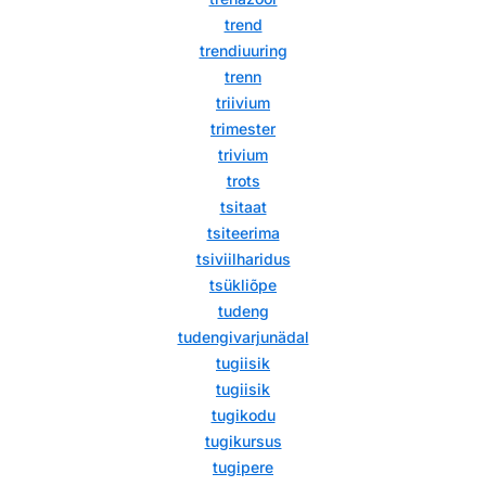
trend
trendiuuring
trenn
triivium
trimester
trivium
trots
tsitaat
tsiteerima
tsiviilharidus
tsükliõpe
tudeng
tudengivarjunädal
tugiisik
tugiisik
tugikodu
tugikursus
tugipere