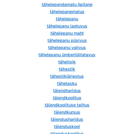
tähelepandamatu õpilane
tähelepanematus
tähelepanu
tähelepanu jaotuvus
tähelepanu maht
tähelepanu püsivus
tähelepanu valivus
tähelepanu ümberlülitatavus
tähelipik
tähestik
tähestikjärjestus
tähetasku
täiendharidus
täiendkoolitus
täiendkoolituse talitus
täiendkursus
täiendusharidus
täienduskool
täienduskoolitus