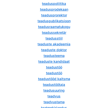
teaduspoliitika
teadusprodekaan
teadusprorektor
teaduspublikatsioon
teadusraamatukogu
teadussekretär
teadusstiil
teaduste akadeemia
teaduste doktor
teadusteema
teaduste kandidaat
teadustöö
teadustöö
teadustööd kaitsma
teadustöötaja
teadusuuring
teadvus
teadvustama
teatmekirjandus