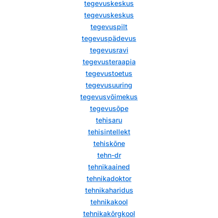
tegevuskeskus
tegevuskeskus
tegevuspilt
tegevuspädevus
tegevusravi
tegevusteraapia
tegevustoetus
tegevusuuring
tegevusvõimekus
tegevusõpe
tehisaru
tehisintellekt
tehiskõne
tehn-dr
tehnikaained
tehnikadoktor
tehnikaharidus
tehnikakool
tehnikakõrgkool