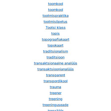
toomkool
toomkool
tootmispraktika
tootmisõpetus
Tootsi klass
topis
topograafiakaart
topokaart
traditsionalism
traditsioon
transaktsionaalne analüüs
transaktsioonianalüüs
transparent
transpordikool
trauma
treener
treening
treeninguseade
trenažöör