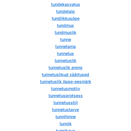
tundekasvatus
tundetaip
tundlikkusõpe
tundmus
tundmuslik
tunne
tunnetama
tunnetus
tunnetuslik
tunnetuslik areng
tunnetuslikud väärtused
tunnetuslik õppe-eesmärk
tunnetusmotiiv
tunnetusprotsess
tunnetusstiil
tunnetustarve
tunnihinne
tunnik
tunnikava