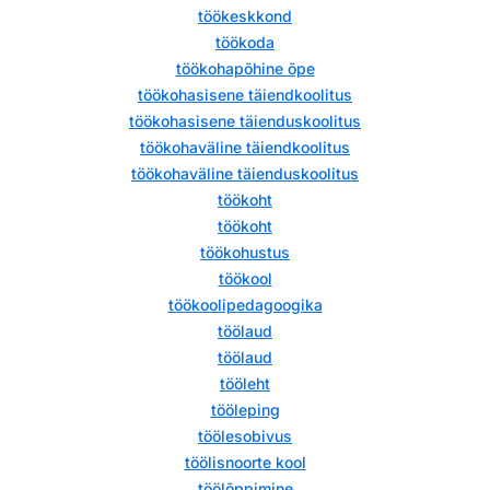
töökeskkond
töökoda
töökohapõhine õpe
töökohasisene täiendkoolitus
töökohasisene täienduskoolitus
töökohaväline täiendkoolitus
töökohaväline täienduskoolitus
töökoht
töökoht
töökohustus
töökool
töökoolipedagoogika
töölaud
töölaud
tööleht
tööleping
töölesobivus
töölisnoorte kool
töölõppimine