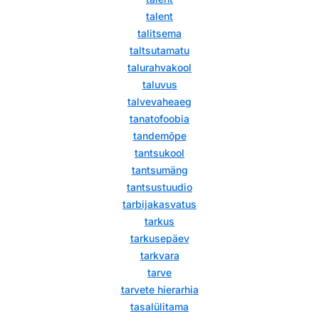
talent
talitsema
taltsutamatu
talurahvakool
taluvus
talvevaheaeg
tanatofoobia
tandemõpe
tantsukool
tantsumäng
tantsustuudio
tarbijakasvatus
tarkus
tarkusepäev
tarkvara
tarve
tarvete hierarhia
tasalülitama