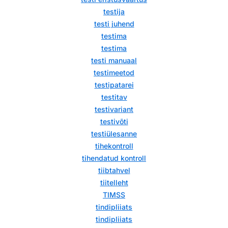
testija
testi juhend
testima
testima
testi manuaal
testimeetod
testipatarei
testitav
testivariant
testivõti
testiülesanne
tihekontroll
tihendatud kontroll
tiibtahvel
tiitelleht
TIMSS
tindipliiats
tindipliiats