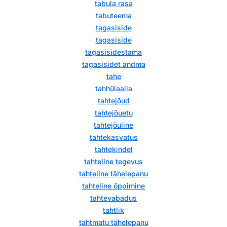
tabula rasa
tabuteema
tagasiside
tagasiside
tagasisidestama
tagasisidet andma
tahe
tahhülaalia
tahtejõud
tahtejõuetu
tahtejõuline
tahtekasvatus
tahtekindel
tahteline tegevus
tahteline tähelepanu
tahteline õppimine
tahtevabadus
tahtlik
tahtmatu tähelepanu