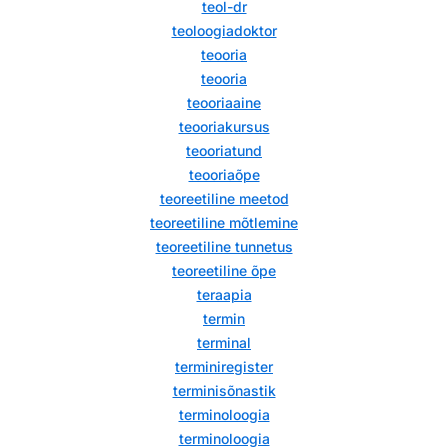
teol-dr
teoloogiadoktor
teooria
teooria
teooriaaine
teooriakursus
teooriatund
teooriaõpe
teoreetiline meetod
teoreetiline mõtlemine
teoreetiline tunnetus
teoreetiline õpe
teraapia
termin
terminal
terminiregister
terminisõnastik
terminoloogia
terminoloogia