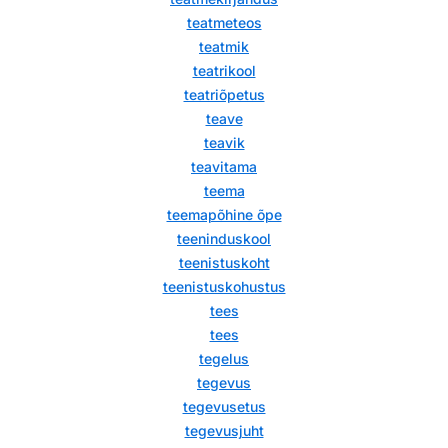
teatmeteos
teatmik
teatrikool
teatriõpetus
teave
teavik
teavitama
teema
teemapõhine õpe
teeninduskool
teenistuskoht
teenistuskohustus
tees
tees
tegelus
tegevus
tegevusetus
tegevusjuht