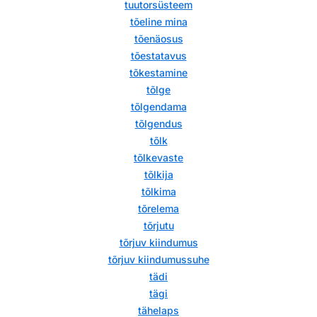
tuutorsüsteem
tõeline mina
tõenäosus
tõestatavus
tõkestamine
tõlge
tõlgendama
tõlgendus
tõlk
tõlkevaste
tõlkija
tõlkima
tõrelema
tõrjutu
tõrjuv kiindumus
tõrjuv kiindumussuhe
tädi
tägi
tähelaps