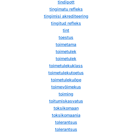
tindipott
tingimatu refleks
tingimisi akrediteering
tingitud refleks
tint
toestus
toimetama
toimetulek
toimetulek
toimetulekuklass
toimetulekutoetus
toimetulekuõpe
toimevõimekus
toiming
toitumiskasvatus
toksikomaan
toksikomaania
tolerantsus
tolerantsus