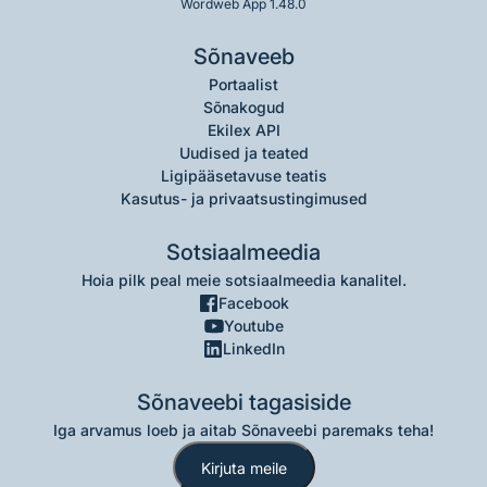
Wordweb App 1.48.0
Sõnaveeb
Portaalist
Sõnakogud
Ekilex API
Uudised ja teated
Ligipääsetavuse teatis
Kasutus- ja privaatsustingimused
Sotsiaalmeedia
Hoia pilk peal meie sotsiaalmeedia kanalitel.
Facebook
Youtube
LinkedIn
Sõnaveebi tagasiside
Iga arvamus loeb ja aitab Sõnaveebi paremaks teha!
Kirjuta meile