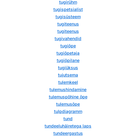
tugirühm
tugispetsialist
tugisüsteem
tugiteenus
tugiteenus
tugivahendid
tugiõpe
tugiõpetaja
tugiõpilane
tugiüksus
tujutsema
tulemkeel
tulemushindamine
tulemuspõhine õpe
tulemusõpe
tulpdiagramm
tund
tundeeluhäiretega laps
tundeergastus