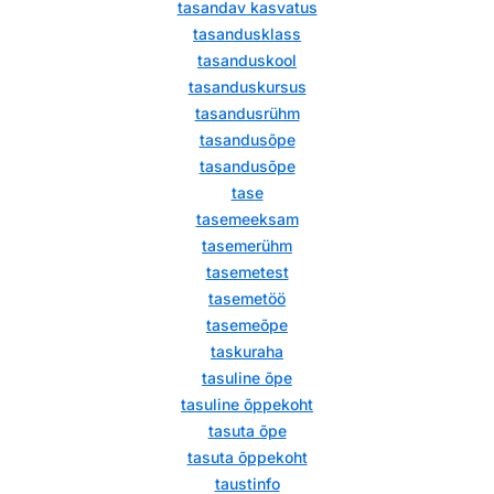
tasandav kasvatus
tasandusklass
tasanduskool
tasanduskursus
tasandusrühm
tasandusõpe
tasandusõpe
tase
tasemeeksam
tasemerühm
tasemetest
tasemetöö
tasemeõpe
taskuraha
tasuline õpe
tasuline õppekoht
tasuta õpe
tasuta õppekoht
taustinfo