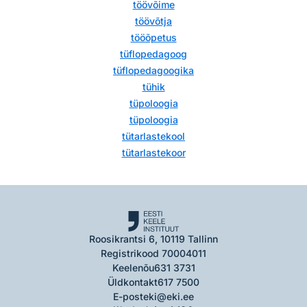
töövõime
töövõtja
tööõpetus
tüflopedagoog
tüflopedagoogika
tühik
tüpoloogia
tüpoloogia
tütarlastekool
tütarlastekoor
Roosikrantsi 6, 10119 Tallinn
Registrikood 70004011
Keelenõu
631 3731
Üldkontakt
617 7500
E-post
eki@eki.ee