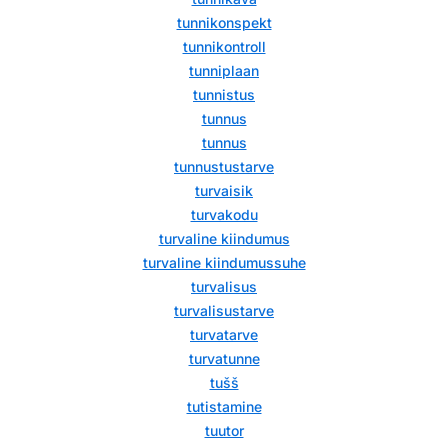
tunnikonspekt
tunnikontroll
tunniplaan
tunnistus
tunnus
tunnus
tunnustustarve
turvaisik
turvakodu
turvaline kiindumus
turvaline kiindumussuhe
turvalisus
turvalisustarve
turvatarve
turvatunne
tušš
tutistamine
tuutor