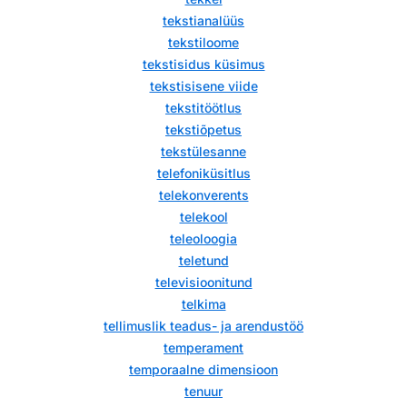
tekstianalüüs
tekstiloome
tekstisidus küsimus
tekstisisene viide
tekstitöötlus
tekstiõpetus
tekstülesanne
telefoniküsitlus
telekonverents
telekool
teleoloogia
teletund
televisioonitund
telkima
tellimuslik teadus- ja arendustöö
temperament
temporaalne dimensioon
tenuur