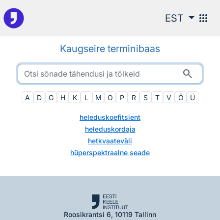
Otsingu juurde
apps
EST
Kaugseire terminibaas
search
A
D
G
H
K
L
M
O
P
R
S
T
V
Õ
Ü
heleduskoefitsient
heleduskordaja
hetkvaateväli
hüperspektraalne seade
Roosikrantsi 6, 10119 Tallinn