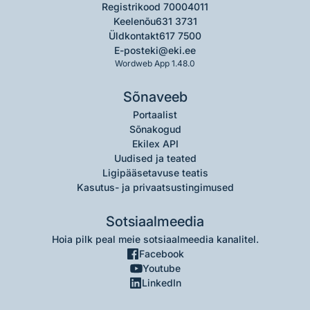
Registrikood 70004011
Keelenõu
631 3731
Üldkontakt
617 7500
E-post
eki@eki.ee
Wordweb App 1.48.0
Sõnaveeb
Portaalist
Sõnakogud
Ekilex API
Uudised ja teated
Ligipääsetavuse teatis
Kasutus- ja privaatsustingimused
Sotsiaalmeedia
Hoia pilk peal meie sotsiaalmeedia kanalitel.
Facebook
Youtube
LinkedIn