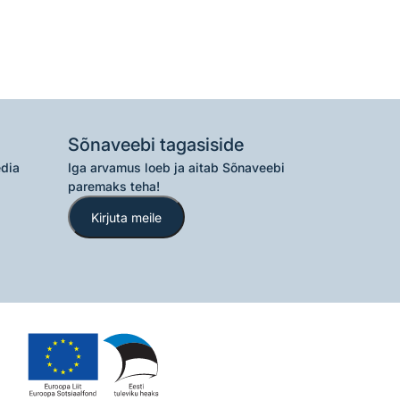
Sõnaveebi tagasiside
edia
Iga arvamus loeb ja aitab Sõnaveebi
paremaks teha!
Kirjuta meile