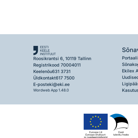
Sõna
Portaali
Roosikrantsi 6, 10119 Tallinn
Sõnako
Registrikood 70004011
Ekilex 
Keelenõu
631 3731
Uudised
Üldkontakt
617 7500
Ligipää
E-post
eki@eki.ee
Kasutus
Wordweb App 1.48.0