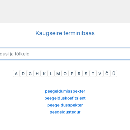
Kaugseire terminibaas
A
D
G
H
K
L
M
O
P
R
S
T
V
Õ
Ü
peegeldumisspekter
peegelduskoefitsient
peegeldusspekter
peegeldustegur