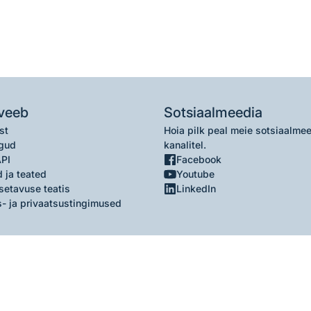
veeb
Sotsiaalmeedia
st
Hoia pilk peal meie sotsiaalme
gud
kanalitel.
API
Facebook
 ja teated
Youtube
setavuse teatis
LinkedIn
- ja privaatsustingimused