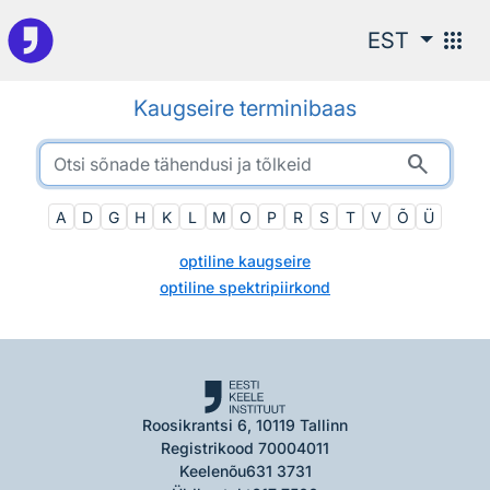
Otsingu juurde
apps
EST
Kaugseire terminibaas
search
A
D
G
H
K
L
M
O
P
R
S
T
V
Õ
Ü
optiline kaugseire
optiline spektripiirkond
Roosikrantsi 6, 10119 Tallinn
Registrikood 70004011
Keelenõu
631 3731