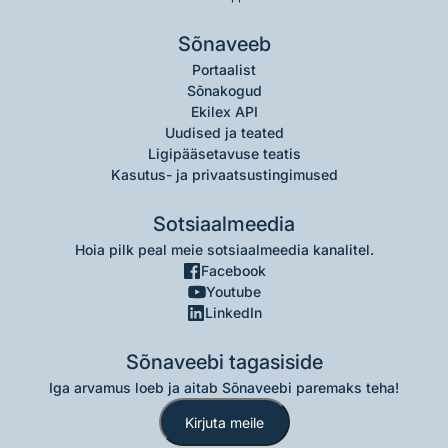
Sõnaveeb
Portaalist
Sõnakogud
Ekilex API
Uudised ja teated
Ligipääsetavuse teatis
Kasutus- ja privaatsustingimused
Sotsiaalmeedia
Hoia pilk peal meie sotsiaalmeedia kanalitel.
Facebook
Youtube
LinkedIn
Sõnaveebi tagasiside
Iga arvamus loeb ja aitab Sõnaveebi paremaks teha!
Kirjuta meile