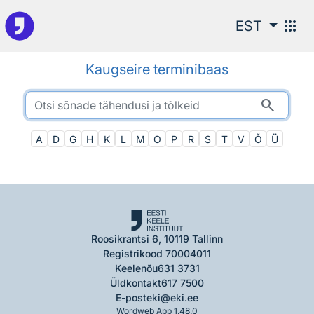
Otsingu juurde
apps
EST
Kaugseire terminibaas
search
A
D
G
H
K
L
M
O
P
R
S
T
V
Õ
Ü
Roosikrantsi 6, 10119 Tallinn
Registrikood 70004011
Keelenõu
631 3731
Üldkontakt
617 7500
E-post
eki@eki.ee
Wordweb App 1.48.0