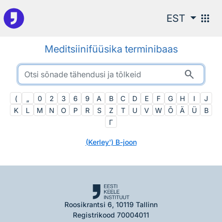
Otsingu juurde
apps
EST
Meditsiinifüüsika terminibaas
search
(
„
0
2
3
6
9
A
B
C
D
E
F
G
H
I
J
K
L
M
N
O
P
R
S
Z
T
U
V
W
Õ
Ä
Ü
Β
Γ
(Kerley') B-joon
Roosikrantsi 6, 10119 Tallinn
Registrikood 70004011