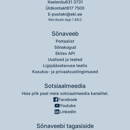
Keelenõu
631 3731
Üldkontakt
617 7500
E-post
eki@eki.ee
Wordweb App 1.48.0
Sõnaveeb
Portaalist
Sõnakogud
Ekilex API
Uudised ja teated
Ligipääsetavuse teatis
Kasutus- ja privaatsustingimused
Sotsiaalmeedia
Hoia pilk peal meie sotsiaalmeedia kanalitel.
Facebook
Youtube
LinkedIn
Sõnaveebi tagasiside