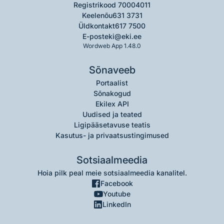
Registrikood 70004011
Keelenõu
631 3731
Üldkontakt
617 7500
E-post
eki@eki.ee
Wordweb App 1.48.0
Sõnaveeb
Portaalist
Sõnakogud
Ekilex API
Uudised ja teated
Ligipääsetavuse teatis
Kasutus- ja privaatsustingimused
Sotsiaalmeedia
Hoia pilk peal meie sotsiaalmeedia kanalitel.
Facebook
Youtube
LinkedIn