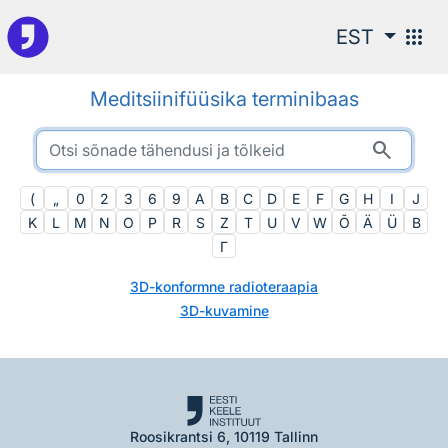
Otsingu juurde
apps
EST
Meditsiinifüüsika terminibaas
search
(
„
0
2
3
6
9
A
B
C
D
E
F
G
H
I
J
K
L
M
N
O
P
R
S
Z
T
U
V
W
Õ
Ä
Ü
Β
Γ
3D-konformne radioteraapia
3D-kuvamine
Roosikrantsi 6, 10119 Tallinn