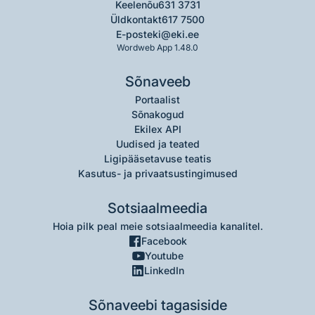
Keelenõu
631 3731
Üldkontakt
617 7500
E-post
eki@eki.ee
Wordweb App 1.48.0
Sõnaveeb
Portaalist
Sõnakogud
Ekilex API
Uudised ja teated
Ligipääsetavuse teatis
Kasutus- ja privaatsustingimused
Sotsiaalmeedia
Hoia pilk peal meie sotsiaalmeedia kanalitel.
Facebook
Youtube
LinkedIn
Sõnaveebi tagasiside