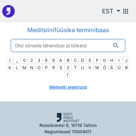
Otsingu juurde
apps
EST
Meditsiinifüüsika terminibaas
search
(
„
0
2
3
6
9
A
B
C
D
E
F
G
H
I
J
K
L
M
N
O
P
R
S
Z
T
U
V
W
Õ
Ä
Ü
Β
Γ
Wehnelti elektrood
Roosikrantsi 6, 10119 Tallinn
Registrikood 70004011