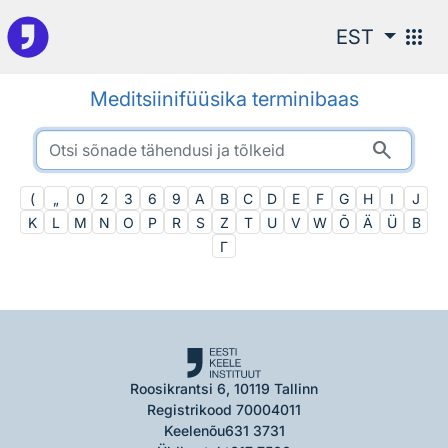
Otsingu juurde
apps
EST
Meditsiinifüüsika terminibaas
search
(
„
0
2
3
6
9
A
B
C
D
E
F
G
H
I
J
K
L
M
N
O
P
R
S
Z
T
U
V
W
Õ
Ä
Ü
Β
Γ
Roosikrantsi 6, 10119 Tallinn
Registrikood 70004011
Keelenõu
631 3731