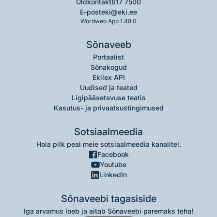
Üldkontakt
617 7500
E-post
eki@eki.ee
Wordweb App 1.48.0
Sõnaveeb
Portaalist
Sõnakogud
Ekilex API
Uudised ja teated
Ligipääsetavuse teatis
Kasutus- ja privaatsustingimused
Sotsiaalmeedia
Hoia pilk peal meie sotsiaalmeedia kanalitel.
Facebook
Youtube
LinkedIn
Sõnaveebi tagasiside
Iga arvamus loeb ja aitab Sõnaveebi paremaks teha!