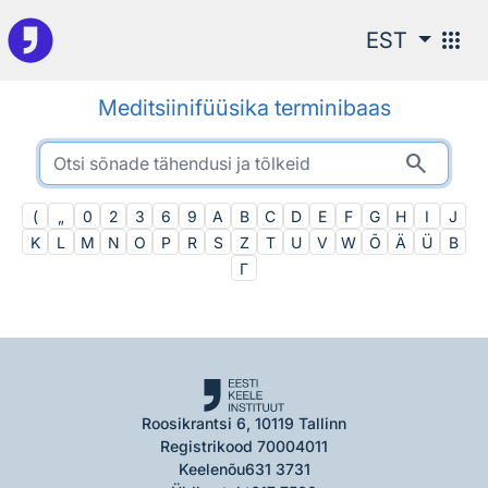
Otsingu juurde
apps
EST
Meditsiinifüüsika terminibaas
search
(
„
0
2
3
6
9
A
B
C
D
E
F
G
H
I
J
K
L
M
N
O
P
R
S
Z
T
U
V
W
Õ
Ä
Ü
Β
Γ
Roosikrantsi 6, 10119 Tallinn
Registrikood 70004011
Keelenõu
631 3731