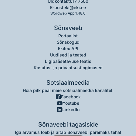
Üldkontakt
617 7500
E-post
eki@eki.ee
Wordweb App 1.48.0
Sõnaveeb
Portaalist
Sõnakogud
Ekilex API
Uudised ja teated
Ligipääsetavuse teatis
Kasutus- ja privaatsustingimused
Sotsiaalmeedia
Hoia pilk peal meie sotsiaalmeedia kanalitel.
Facebook
Youtube
LinkedIn
Sõnaveebi tagasiside
Iga arvamus loeb ja aitab Sõnaveebi paremaks teha!