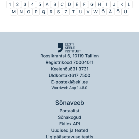
1
2
3
4
5
A
B
C
D
E
F
G
H
I
J
K
L
M
N
O
P
Q
R
S
Z
T
U
V
W
Õ
Ä
Ö
Ü
Roosikrantsi 6, 10119 Tallinn
Registrikood 70004011
Keelenõu
631 3731
Üldkontakt
617 7500
E-post
eki@eki.ee
Wordweb App 1.48.0
Sõnaveeb
Portaalist
Sõnakogud
Ekilex API
Uudised ja teated
Ligipääsetavuse teatis