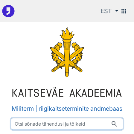
Otsingu juurde
apps
EST
Militerm | riigikaitseterminite andmebaas
search