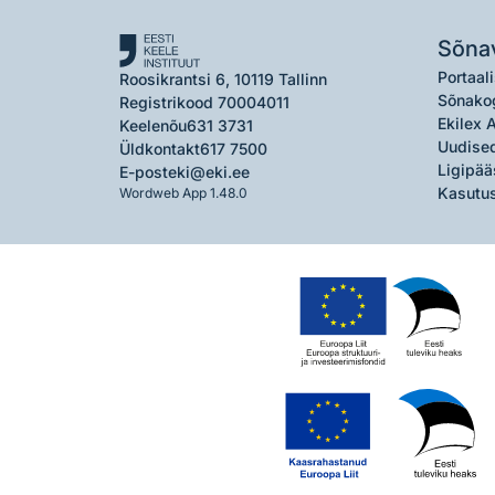
Sõna
Portaali
Roosikrantsi 6, 10119 Tallinn
Sõnako
Registrikood 70004011
Ekilex 
Keelenõu
631 3731
Uudised
Üldkontakt
617 7500
Ligipää
E-post
eki@eki.ee
Kasutus
Wordweb App 1.48.0