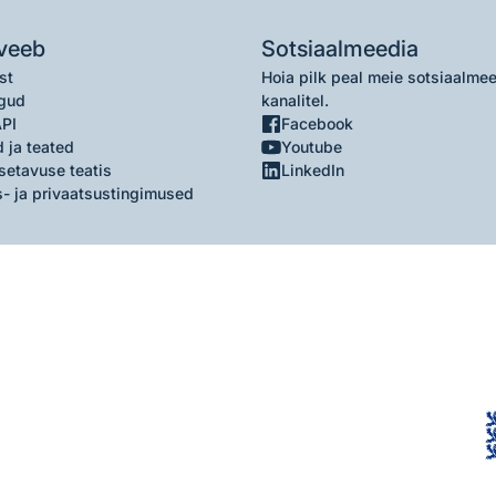
veeb
Sotsiaalmeedia
st
Hoia pilk peal meie sotsiaalme
gud
kanalitel.
API
Facebook
 ja teated
Youtube
setavuse teatis
LinkedIn
- ja privaatsustingimused