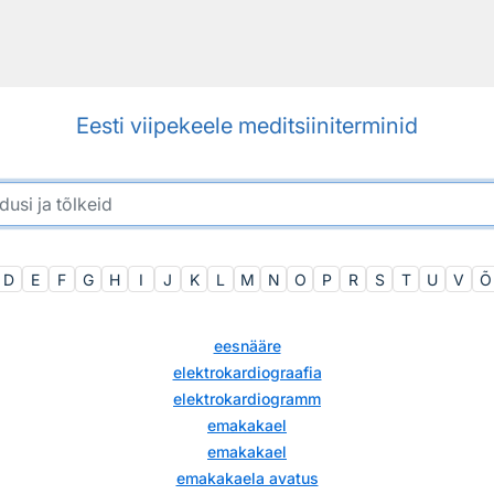
Eesti viipekeele meditsiiniterminid
D
E
F
G
H
I
J
K
L
M
N
O
P
R
S
T
U
V
Õ
eesnääre
elektrokardiograafia
elektrokardiogramm
emakakael
emakakael
emakakaela avatus