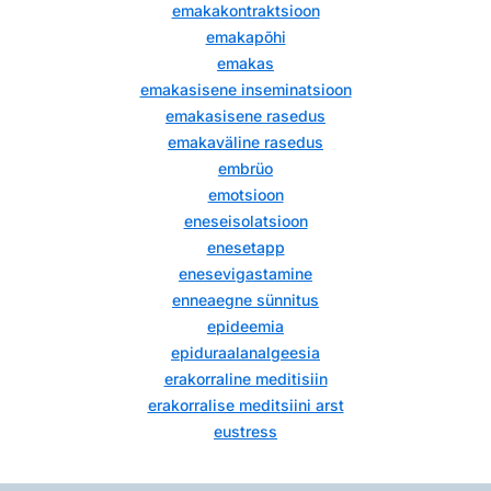
emakakontraktsioon
emakapõhi
emakas
emakasisene inseminatsioon
emakasisene rasedus
emakaväline rasedus
embrüo
emotsioon
eneseisolatsioon
enesetapp
enesevigastamine
enneaegne sünnitus
epideemia
epiduraalanalgeesia
erakorraline meditisiin
erakorralise meditsiini arst
eustress