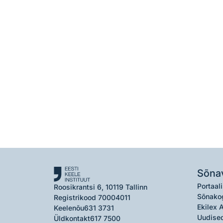
Sõna
Portaali
Roosikrantsi 6, 10119 Tallinn
Sõnako
Registrikood 70004011
Ekilex 
Keelenõu
631 3731
Uudised
Üldkontakt
617 7500