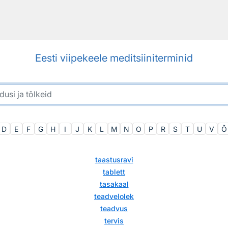
Eesti viipekeele meditsiiniterminid
D
E
F
G
H
I
J
K
L
M
N
O
P
R
S
T
U
V
Õ
taastusravi
tablett
tasakaal
teadvelolek
teadvus
tervis