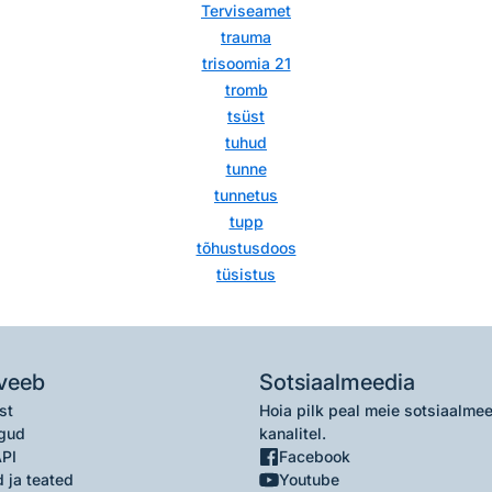
Terviseamet
trauma
trisoomia 21
tromb
tsüst
tuhud
tunne
tunnetus
tupp
tõhustusdoos
tüsistus
veeb
Sotsiaalmeedia
st
Hoia pilk peal meie sotsiaalme
gud
kanalitel.
API
Facebook
 ja teated
Youtube