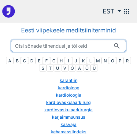
Otsingu juurde
apps
EST
Eesti viipekeele meditsiiniterminid
search
A
B
C
D
E
F
G
H
I
J
K
L
M
N
O
P
R
S
T
U
V
Õ
Ä
Ö
Ü
karantiin
kardioloog
kardioloogia
kardiovaskulaarkirurg
kardiovaskulaarkirurgia
karjaimmuunsus
kasvaja
kehamassiindeks