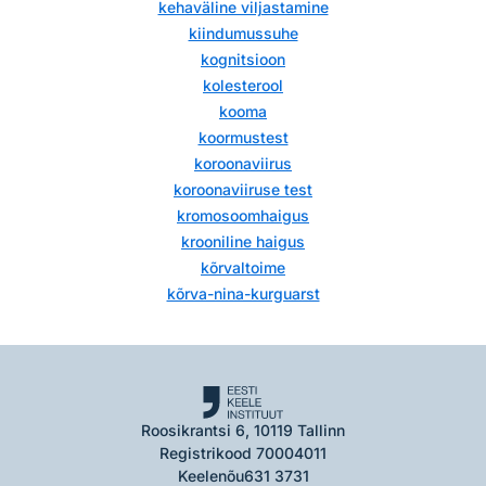
kehaväline viljastamine
kiindumussuhe
kognitsioon
kolesterool
kooma
koormustest
koroonaviirus
koroonaviiruse test
kromosoomhaigus
krooniline haigus
kõrvaltoime
kõrva-nina-kurguarst
Roosikrantsi 6, 10119 Tallinn
Registrikood 70004011
Keelenõu
631 3731