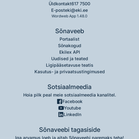
Üldkontakt
617 7500
E-post
eki@eki.ee
Wordweb App 1.48.0
Sõnaveeb
Portaalist
Sõnakogud
Ekilex API
Uudised ja teated
Ligipääsetavuse teatis
Kasutus- ja privaatsustingimused
Sotsiaalmeedia
Hoia pilk peal meie sotsiaalmeedia kanalitel.
Facebook
Youtube
LinkedIn
Sõnaveebi tagasiside
Iga arvamus loeb ja aitab Sõnaveebi paremaks teha!