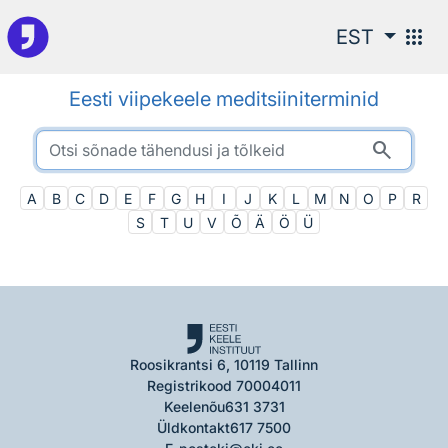
Otsingu juurde
apps
EST
Eesti viipekeele meditsiiniterminid
search
A
B
C
D
E
F
G
H
I
J
K
L
M
N
O
P
R
S
T
U
V
Õ
Ä
Ö
Ü
Roosikrantsi 6, 10119 Tallinn
Registrikood 70004011
Keelenõu
631 3731
Üldkontakt
617 7500