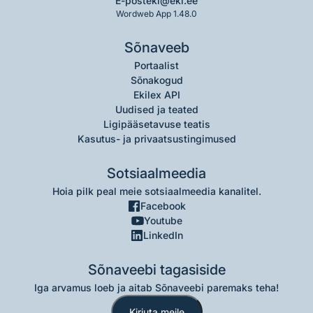
E-post
eki@eki.ee
Wordweb App 1.48.0
Sõnaveeb
Portaalist
Sõnakogud
Ekilex API
Uudised ja teated
Ligipääsetavuse teatis
Kasutus- ja privaatsustingimused
Sotsiaalmeedia
Hoia pilk peal meie sotsiaalmeedia kanalitel.
Facebook
Youtube
LinkedIn
Sõnaveebi tagasiside
Iga arvamus loeb ja aitab Sõnaveebi paremaks teha!
Kirjuta meile