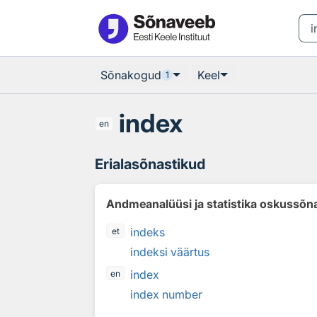
Otsingu juurde
Põhisisu juurde
Sõnakogud
Keel
1
index
en
Erialasõnastikud
Andmeanalüüsi ja statistika oskussõn
indeks
et
indeksi väärtus
index
en
index number