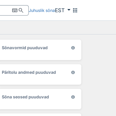
keyboard
search
apps
EST
Juhuslik sõna
Sõnavormid puuduvad
Päritolu andmed puuduvad
Sõna seosed puuduvad