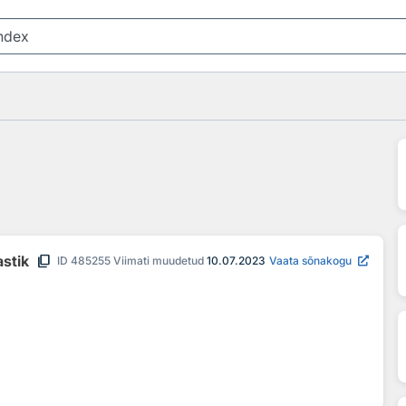
content_copy
astik
ID
485255
Viimati muudetud
10.07.2023
Vaata sõnakogu