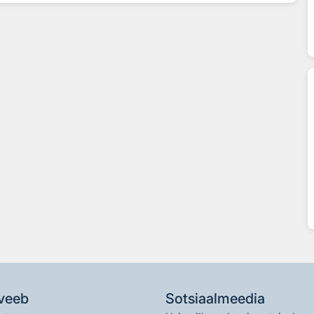
veeb
Sotsiaalmeedia