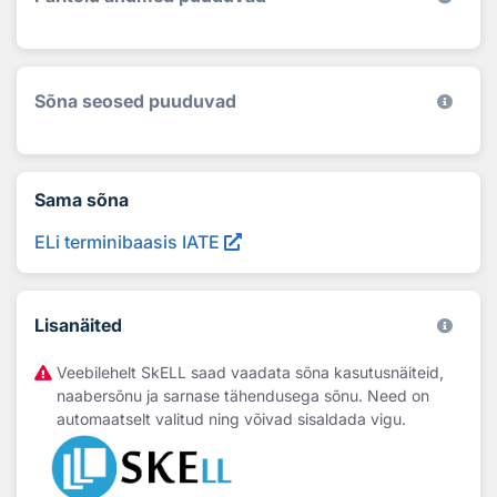
Sõna seosed puuduvad
Sama sõna
ELi terminibaasis IATE
Lisanäited
Veebilehelt SkELL saad vaadata sõna kasutusnäiteid,
naabersõnu ja sarnase tähendusega sõnu. Need on
automaatselt valitud ning võivad sisaldada vigu.