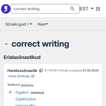
Otsingu juurde
Põhisisu juurde
search
apps
EST
Sõnakogud
Keel
1
correct writing
en
Erialasõnastikud
content_copy
Haridussõnastik
ID
747241
Viimati muudetud
07.05.2024
Vaata sõnakogu
Valdkond
didaktika
õigekiri
et
eelistatud
õigekirjutus
ortograafia