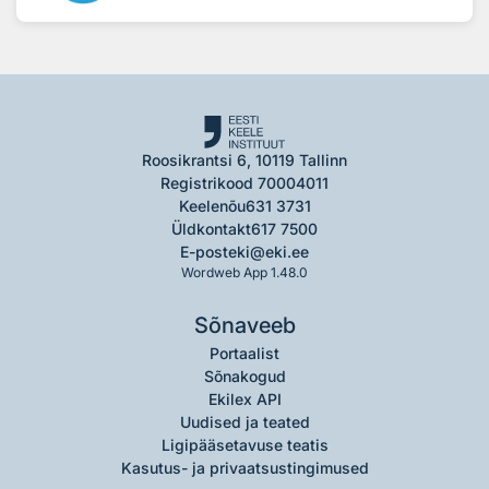
Roosikrantsi 6, 10119 Tallinn
Registrikood 70004011
Keelenõu
631 3731
Üldkontakt
617 7500
E-post
eki@eki.ee
Wordweb App 1.48.0
Sõnaveeb
Portaalist
Sõnakogud
Ekilex API
Uudised ja teated
Ligipääsetavuse teatis
Kasutus- ja privaatsustingimused