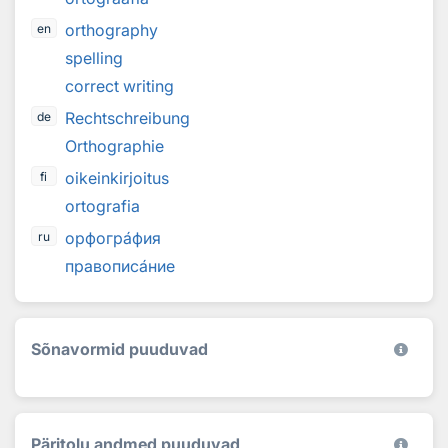
orthography
en
spelling
correct writing
Rechtschreibung
de
Orthographie
oikeinkirjoitus
fi
ortografia
орфогр
а
фия
ru
прaвопиc
а
ние
Sõnavormid puuduvad
Päritolu andmed puuduvad