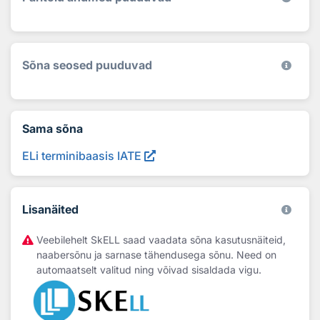
Sõna seosed puuduvad
Sama sõna
ELi terminibaasis IATE
Lisanäited
Veebilehelt SkELL saad vaadata sõna kasutusnäiteid,
naabersõnu ja sarnase tähendusega sõnu. Need on
automaatselt valitud ning võivad sisaldada vigu.