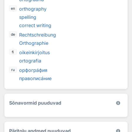
orthography
en
spelling
correct writing
Rechtschreibung
de
Orthographie
oikeinkirjoitus
fi
ortografia
орфогр
а
фия
ru
прaвопиc
а
ние
Sõnavormid puuduvad
Päritolu andmed puuduvad