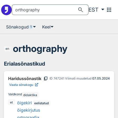
Otsingu juurde
Põhisisu juurde
search
apps
EST
Sõnakogud
Keel
1
orthography
en
Erialasõnastikud
content_copy
Haridussõnastik
ID
747241
Viimati muudetud
07.05.2024
Vaata sõnakogu
Valdkond
didaktika
õigekiri
et
eelistatud
õigekirjutus
ortograafia