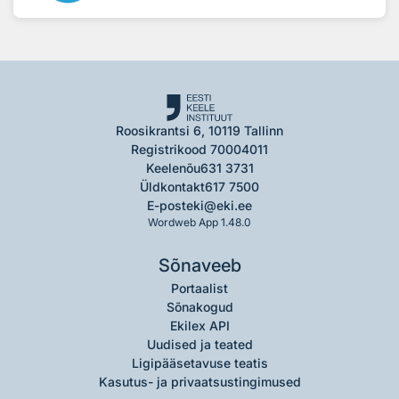
Roosikrantsi 6, 10119 Tallinn
Registrikood 70004011
Keelenõu
631 3731
Üldkontakt
617 7500
E-post
eki@eki.ee
Wordweb App 1.48.0
Sõnaveeb
Portaalist
Sõnakogud
Ekilex API
Uudised ja teated
Ligipääsetavuse teatis
Kasutus- ja privaatsustingimused