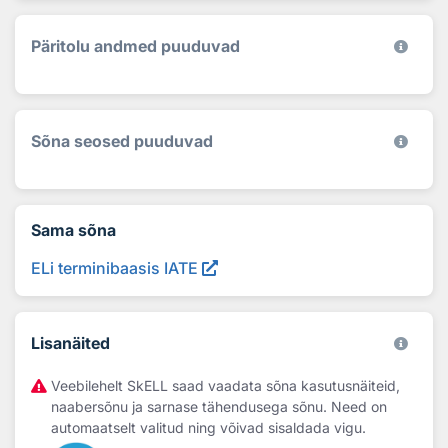
Päritolu andmed puuduvad
Sõna seosed puuduvad
Sama sõna
ELi terminibaasis IATE
Lisanäited
Veebilehelt SkELL saad vaadata sõna kasutusnäiteid,
naabersõnu ja sarnase tähendusega sõnu. Need on
automaatselt valitud ning võivad sisaldada vigu.