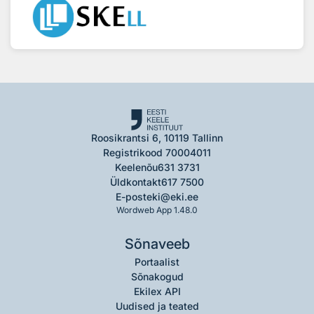
Roosikrantsi 6, 10119 Tallinn
Registrikood 70004011
Keelenõu
631 3731
Üldkontakt
617 7500
E-post
eki@eki.ee
Wordweb App 1.48.0
Sõnaveeb
Portaalist
Sõnakogud
Ekilex API
Uudised ja teated