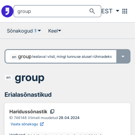
Otsingu juurde
Põhisisu juurde
search
apps
EST
Sõnakogud
Keel
1
group
teataval viisil, mingi tunnuse alusel rühmadeks jaotama võ
en
group
en
Erialasõnastikud
content_copy
Haridussõnastik
ID
746148
Viimati muudetud
29.04.2024
Vaata sõnakogu
Valdkond