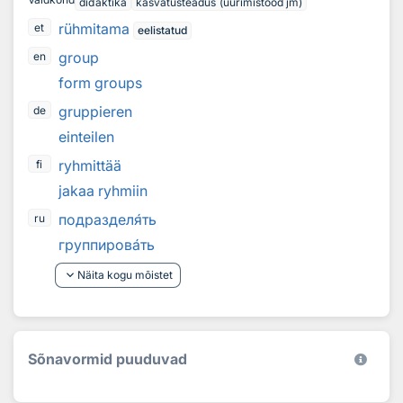
didaktika
kasvatusteadus (uurimistööd jm)
rühmitama
et
eelistatud
group
en
form groups
gruppieren
de
einteilen
ryhmittää
fi
jakaa ryhmiin
подраздел
я
ть
ru
группиров
а
ть
keyboard_arrow_down
Näita kogu mõistet
Sõnavormid puuduvad