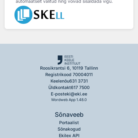
automaatselt valitud ning võivad sisaldada vigu.
Roosikrantsi 6, 10119 Tallinn
Registrikood 70004011
Keelenõu
631 3731
Üldkontakt
617 7500
E-post
eki@eki.ee
Wordweb App 1.48.0
Sõnaveeb
Portaalist
Sõnakogud
Ekilex API