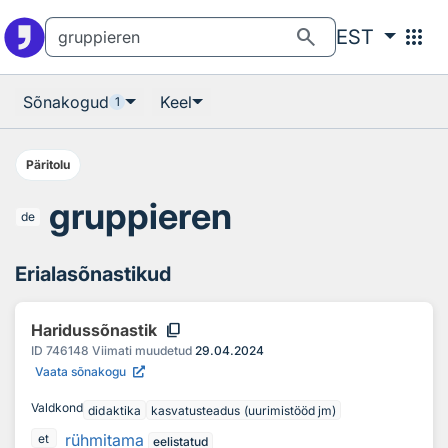
Otsingu juurde
Põhisisu juurde
search
apps
EST
Sõnakogud
Keel
1
Päritolu
gruppieren
de
Erialasõnastikud
content_copy
Haridussõnastik
ID
746148
Viimati muudetud
29.04.2024
Vaata sõnakogu
Valdkond
didaktika
kasvatusteadus (uurimistööd jm)
rühmitama
et
eelistatud