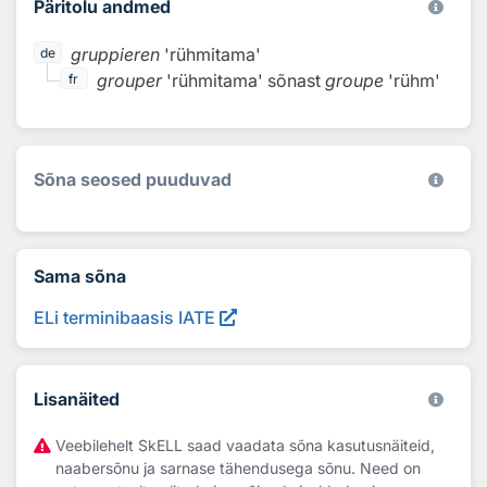
Päritolu andmed
gruppieren
'rühmitama'
de
grouper
'rühmitama'
sõnast
groupe
'rühm'
fr
Sõna seosed puuduvad
Sama sõna
ELi terminibaasis IATE
Lisanäited
Veebilehelt SkELL saad vaadata sõna kasutusnäiteid,
naabersõnu ja sarnase tähendusega sõnu. Need on