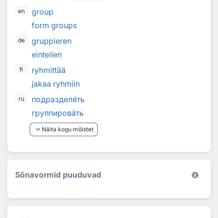
group
en
form groups
gruppieren
de
einteilen
ryhmittää
fi
jakaa ryhmiin
подраздел
я
ть
ru
группиров
а
ть
keyboard_arrow_down
Näita kogu mõistet
Sõnavormid puuduvad