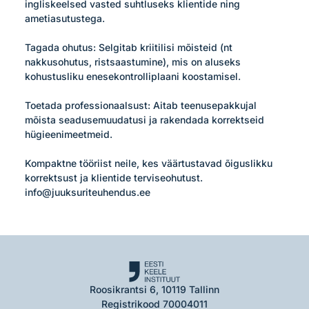
ingliskeelsed vasted suhtluseks klientide ning 
ametiasutustega.

Tagada ohutus: Selgitab kriitilisi mõisteid (nt 
nakkusohutus, ristsaastumine), mis on aluseks 
kohustusliku enesekontrolliplaani koostamisel.

Toetada professionaalsust: Aitab teenusepakkujal 
mõista seadusemuudatusi ja rakendada korrektseid 
hügieenimeetmeid.

Kompaktne tööriist neile, kes väärtustavad õiguslikku 
korrektsust ja klientide terviseohutust.

info@juuksuriteuhendus.ee
Roosikrantsi 6, 10119 Tallinn
Registrikood 70004011