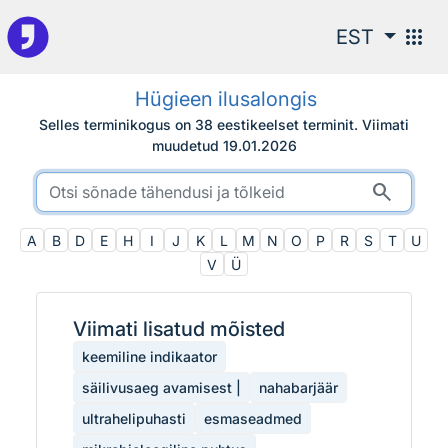
Otsingu juurde
apps
EST
Hügieen ilusalongis
Selles terminikogus on 38 eestikeelset terminit.
Viimati
muudetud
19.01.2026
search
A
B
D
E
H
I
J
K
L
M
N
O
P
R
S
T
U
V
Ü
Viimati lisatud mõisted
keemiline indikaator
säilivusaeg avamisest |
nahabarjäär
ultrahelipuhasti
esmaseadmed