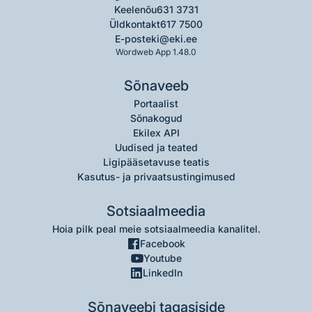
Keelenõu
631 3731
Üldkontakt
617 7500
E-post
eki@eki.ee
Wordweb App 1.48.0
Sõnaveeb
Portaalist
Sõnakogud
Ekilex API
Uudised ja teated
Ligipääsetavuse teatis
Kasutus- ja privaatsustingimused
Sotsiaalmeedia
Hoia pilk peal meie sotsiaalmeedia kanalitel.
Facebook
Youtube
LinkedIn
Sõnaveebi tagasiside