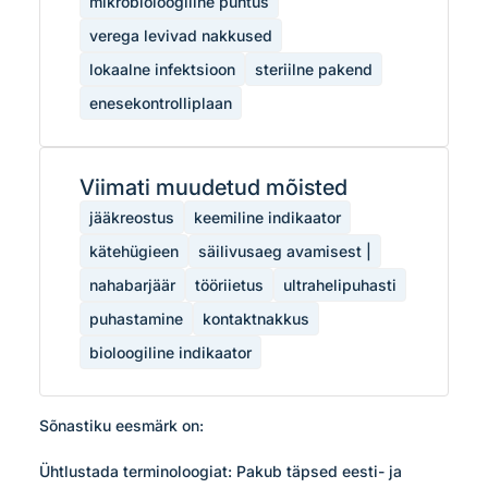
mikrobioloogiline puhtus
verega levivad nakkused
lokaalne infektsioon
steriilne pakend
enesekontrolliplaan
Viimati muudetud mõisted
jääkreostus
keemiline indikaator
kätehügieen
säilivusaeg avamisest |
nahabarjäär
tööriietus
ultrahelipuhasti
puhastamine
kontaktnakkus
bioloogiline indikaator
Sõnastiku eesmärk on:

Ühtlustada terminoloogiat: Pakub täpsed eesti- ja 