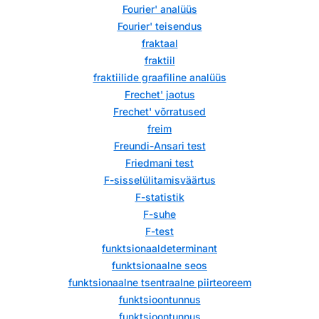
Fourier' analüüs
Fourier' teisendus
fraktaal
fraktiil
fraktiilide graafiline analüüs
Frechet' jaotus
Frechet' võrratused
freim
Freundi-Ansari test
Friedmani test
F-sisselülitamisväärtus
F-statistik
F-suhe
F-test
funktsionaaldeterminant
funktsionaalne seos
funktsionaalne tsentraalne piirteoreem
funktsioontunnus
funktsioontunnus