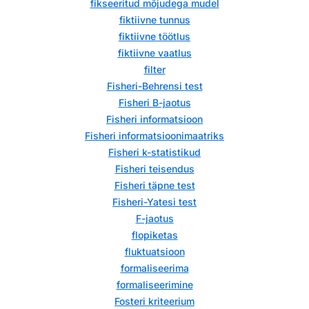
fikseeritud mõjudega mudel
fiktiivne tunnus
fiktiivne töötlus
fiktiivne vaatlus
filter
Fisheri-Behrensi test
Fisheri B-jaotus
Fisheri informatsioon
Fisheri informatsioonimaatriks
Fisheri k-statistikud
Fisheri teisendus
Fisheri täpne test
Fisheri-Yatesi test
F-jaotus
flopiketas
fluktuatsioon
formaliseerima
formaliseerimine
Fosteri kriteerium