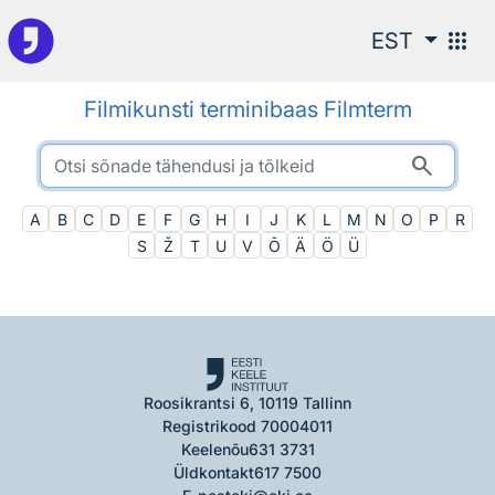
Otsingu juurde
apps
EST
Filmikunsti terminibaas Filmterm
search
A
B
C
D
E
F
G
H
I
J
K
L
M
N
O
P
R
S
Ž
T
U
V
Õ
Ä
Ö
Ü
Roosikrantsi 6, 10119 Tallinn
Registrikood 70004011
Keelenõu
631 3731
Üldkontakt
617 7500