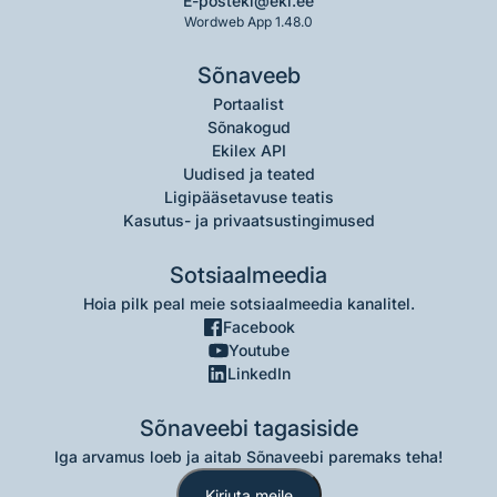
E-post
eki@eki.ee
Wordweb App 1.48.0
Sõnaveeb
Portaalist
Sõnakogud
Ekilex API
Uudised ja teated
Ligipääsetavuse teatis
Kasutus- ja privaatsustingimused
Sotsiaalmeedia
Hoia pilk peal meie sotsiaalmeedia kanalitel.
Facebook
Youtube
LinkedIn
Sõnaveebi tagasiside
Iga arvamus loeb ja aitab Sõnaveebi paremaks teha!
Kirjuta meile