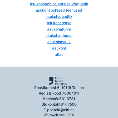
asukohapõhine sotsiaalvõrgustik
asukohapõhised teenused
asukohateadlik
asukohateave
asukohaturve
asukohatäpsus
asukohavalik
asukoht
atlas
Roosikrantsi 6, 10119 Tallinn
Registrikood 70004011
Keelenõu
631 3731
Üldkontakt
617 7500
E-post
eki@eki.ee
Wordweb App 1.48.0