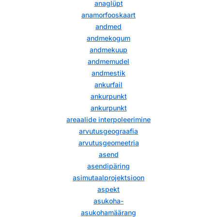
anaglüpt
anamorfooskaart
andmed
andmekogum
andmekuup
andmemudel
andmestik
ankurfail
ankurpunkt
ankurpunkt
areaalide interpoleerimine
arvutusgeograafia
arvutusgeomeetria
asend
asendipäring
asimutaalprojektsioon
aspekt
asukoha-
asukohamäärang