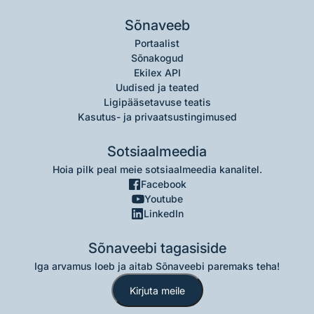
Sõnaveeb
Portaalist
Sõnakogud
Ekilex API
Uudised ja teated
Ligipääsetavuse teatis
Kasutus- ja privaatsustingimused
Sotsiaalmeedia
Hoia pilk peal meie sotsiaalmeedia kanalitel.
Facebook
Youtube
LinkedIn
Sõnaveebi tagasiside
Iga arvamus loeb ja aitab Sõnaveebi paremaks teha!
Kirjuta meile