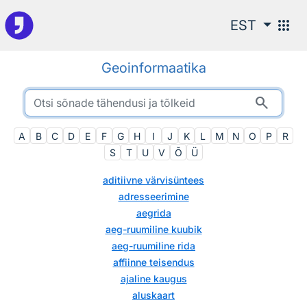
Otsingu juurde
apps
EST
Geoinformaatika
search
A
B
C
D
E
F
G
H
I
J
K
L
M
N
O
P
R
S
T
U
V
Õ
Ü
aditiivne värvisüntees
adresseerimine
aegrida
aeg-ruumiline kuubik
aeg-ruumiline rida
affiinne teisendus
ajaline kaugus
aluskaart