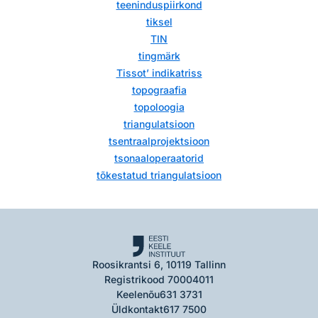
teeninduspiirkond
tiksel
TIN
tingmärk
Tissot’ indikatriss
topograafia
topoloogia
triangulatsioon
tsentraalprojektsioon
tsonaaloperaatorid
tõkestatud triangulatsioon
Roosikrantsi 6, 10119 Tallinn
Registrikood 70004011
Keelenõu
631 3731
Üldkontakt
617 7500