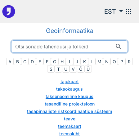
Otsingu juurde
apps
EST
Geoinformaatika
search
A
B
C
D
E
F
G
H
I
J
K
L
M
N
O
P
R
S
T
U
V
Õ
Ü
tajukaart
taksokaugus
taksonoomiline kaugus
tasandiline projektsioon
tasapinnaliste ristkoordinaatide süsteem
teave
teemakaart
teemakiht