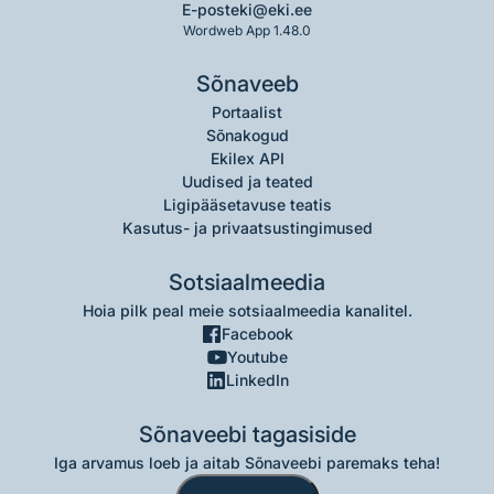
E-post
eki@eki.ee
Wordweb App 1.48.0
Sõnaveeb
Portaalist
Sõnakogud
Ekilex API
Uudised ja teated
Ligipääsetavuse teatis
Kasutus- ja privaatsustingimused
Sotsiaalmeedia
Hoia pilk peal meie sotsiaalmeedia kanalitel.
Facebook
Youtube
LinkedIn
Sõnaveebi tagasiside
Iga arvamus loeb ja aitab Sõnaveebi paremaks teha!