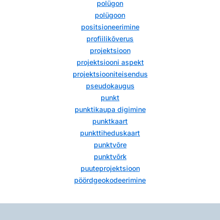
polügon
polügoon
positsioneerimine
profiilikõverus
projektsioon
projektsiooni aspekt
projektsiooniteisendus
pseudokaugus
punkt
punktikaupa digimine
punktkaart
punkttiheduskaart
punktvõre
punktvõrk
puuteprojektsioon
pöördgeokodeerimine