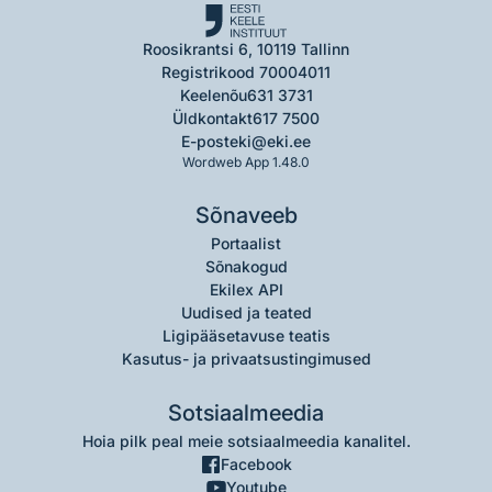
Roosikrantsi 6, 10119 Tallinn
Registrikood 70004011
Keelenõu
631 3731
Üldkontakt
617 7500
E-post
eki@eki.ee
Wordweb App 1.48.0
Sõnaveeb
Portaalist
Sõnakogud
Ekilex API
Uudised ja teated
Ligipääsetavuse teatis
Kasutus- ja privaatsustingimused
Sotsiaalmeedia
Hoia pilk peal meie sotsiaalmeedia kanalitel.
Facebook
Youtube