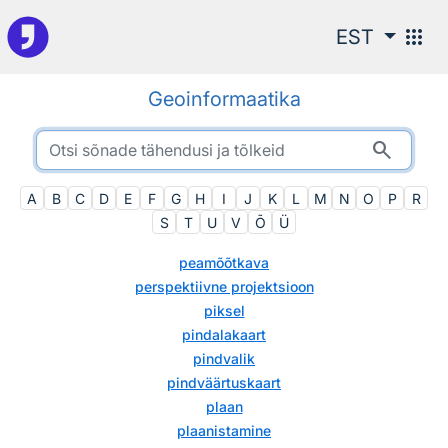
Otsingu juurde
apps
EST
Geoinformaatika
search
A
B
C
D
E
F
G
H
I
J
K
L
M
N
O
P
R
S
T
U
V
Õ
Ü
peamõõtkava
perspektiivne projektsioon
piksel
pindalakaart
pindvalik
pindväärtuskaart
plaan
plaanistamine