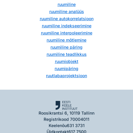
ruumiline
ruumiline analüüs
ruumiline autokorrelatsioon
ruumiline indekseerimine
ruumiline interpoleerimine
ruumiline mõtlemine
ruumiline päring
ruumiline teadlikkus
ruumiobjekt
ruumipäring
ruutlabaprojektsioon
Roosikrantsi 6, 10119 Tallinn
Registrikood 70004011
Keelenõu
631 3731
Üldkontakt
617 7500