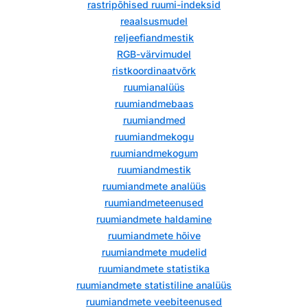
rastripõhised ruumi-indeksid
reaalsusmudel
reljeefiandmestik
RGB-värvimudel
ristkoordinaatvõrk
ruumianalüüs
ruumiandmebaas
ruumiandmed
ruumiandmekogu
ruumiandmekogum
ruumiandmestik
ruumiandmete analüüs
ruumiandmeteenused
ruumiandmete haldamine
ruumiandmete hõive
ruumiandmete mudelid
ruumiandmete statistika
ruumiandmete statistiline analüüs
ruumiandmete veebiteenused