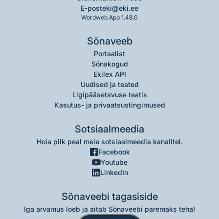
E-post
eki@eki.ee
Wordweb App 1.48.0
Sõnaveeb
Portaalist
Sõnakogud
Ekilex API
Uudised ja teated
Ligipääsetavuse teatis
Kasutus- ja privaatsustingimused
Sotsiaalmeedia
Hoia pilk peal meie sotsiaalmeedia kanalitel.
Facebook
Youtube
LinkedIn
Sõnaveebi tagasiside
Iga arvamus loeb ja aitab Sõnaveebi paremaks teha!