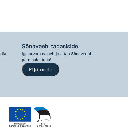
Sõnaveebi tagasiside
edia
Iga arvamus loeb ja aitab Sõnaveebi
paremaks teha!
Kirjuta meile