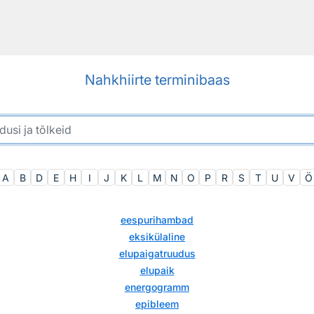
Nahkhiirte terminibaas
A
B
D
E
H
I
J
K
L
M
N
O
P
R
S
T
U
V
Ö
eespurihambad
eksikülaline
elupaigatruudus
elupaik
energogramm
epibleem