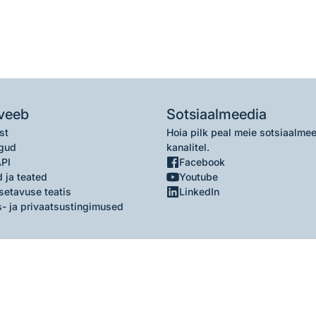
veeb
Sotsiaalmeedia
st
Hoia pilk peal meie sotsiaalme
gud
kanalitel.
API
Facebook
 ja teated
Youtube
setavuse teatis
LinkedIn
- ja privaatsustingimused