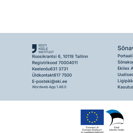
Sõna
Portaali
Roosikrantsi 6, 10119 Tallinn
Sõnako
Registrikood 70004011
Ekilex 
Keelenõu
631 3731
Uudised
Üldkontakt
617 7500
Ligipää
E-post
eki@eki.ee
Kasutus
Wordweb App 1.48.0