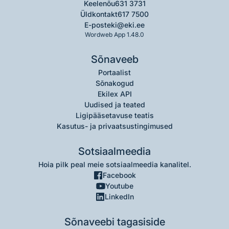
Keelenõu
631 3731
Üldkontakt
617 7500
E-post
eki@eki.ee
Wordweb App 1.48.0
Sõnaveeb
Portaalist
Sõnakogud
Ekilex API
Uudised ja teated
Ligipääsetavuse teatis
Kasutus- ja privaatsustingimused
Sotsiaalmeedia
Hoia pilk peal meie sotsiaalmeedia kanalitel.
Facebook
Youtube
LinkedIn
Sõnaveebi tagasiside