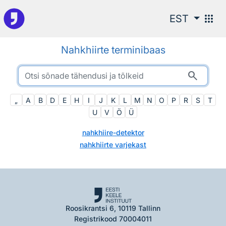
Otsingu juurde
apps
EST
Nahkhiirte terminibaas
search
„
A
B
D
E
H
I
J
K
L
M
N
O
P
R
S
T
U
V
Ö
Ü
nahkhiire-detektor
nahkhiirte varjekast
Roosikrantsi 6, 10119 Tallinn
Registrikood 70004011