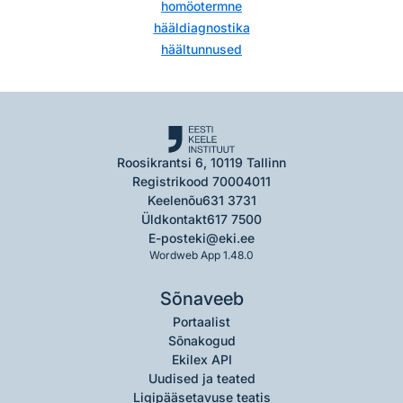
homöotermne
hääldiagnostika
häältunnused
Roosikrantsi 6, 10119 Tallinn
Registrikood 70004011
Keelenõu
631 3731
Üldkontakt
617 7500
E-post
eki@eki.ee
Wordweb App 1.48.0
Sõnaveeb
Portaalist
Sõnakogud
Ekilex API
Uudised ja teated
Ligipääsetavuse teatis