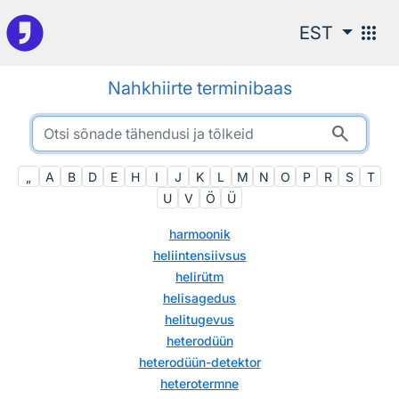
Otsingu juurde
apps
EST
Nahkhiirte terminibaas
search
„
A
B
D
E
H
I
J
K
L
M
N
O
P
R
S
T
U
V
Ö
Ü
harmoonik
heliintensiivsus
helirütm
helisagedus
helitugevus
heterodüün
heterodüün-detektor
heterotermne