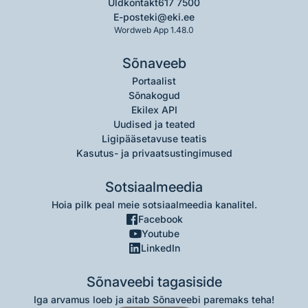
Üldkontakt
617 7500
E-post
eki@eki.ee
Wordweb App 1.48.0
Sõnaveeb
Portaalist
Sõnakogud
Ekilex API
Uudised ja teated
Ligipääsetavuse teatis
Kasutus- ja privaatsustingimused
Sotsiaalmeedia
Hoia pilk peal meie sotsiaalmeedia kanalitel.
Facebook
Youtube
LinkedIn
Sõnaveebi tagasiside
Iga arvamus loeb ja aitab Sõnaveebi paremaks teha!