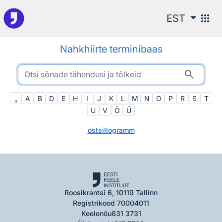
Otsingu juurde
apps
EST
Nahkhiirte terminibaas
search
„
A
B
D
E
H
I
J
K
L
M
N
O
P
R
S
T
U
V
Ö
Ü
ostsillogramm
Roosikrantsi 6, 10119 Tallinn
Registrikood 70004011
Keelenõu
631 3731