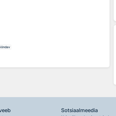
ööndav
veeb
Sotsiaalmeedia