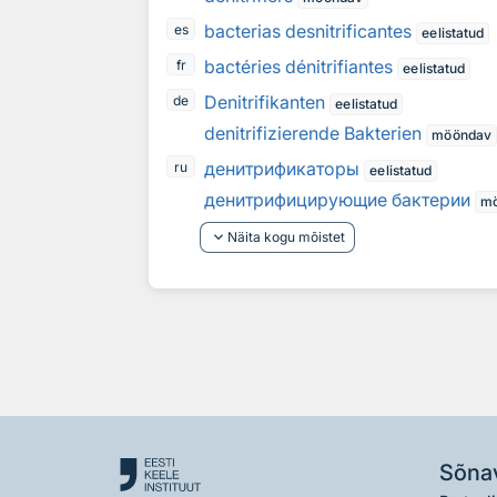
bacterias desnitrificantes
es
eelistatud
bactéries dénitrifiantes
fr
eelistatud
Denitrifikanten
de
eelistatud
denitrifizierende Bakterien
mööndav
денитрификаторы
ru
eelistatud
денитрифицирующие бактерии
m
keyboard_arrow_down
Näita kogu mõistet
Sõna