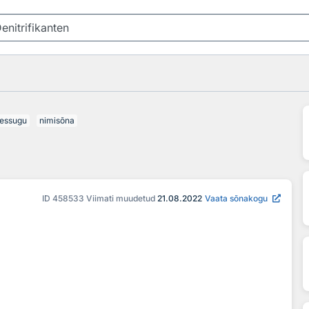
essugu
nimisõna
ID
458533
Viimati muudetud
21.08.2022
Vaata sõnakogu