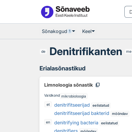
Otsingu juurde
Põhisisu juurde
Sõnakogud
Keel
1
Denitrifikanten
de
me
Erialasõnastikud
content_copy
Limnoloogia sõnastik
Valdkond
mikrobioloogia
denitrifitseerijad
et
eelistatud
denitrifitseerijad bakterid
mööndav
denitrifying bacteria
en
eelistatud
denitrifiers
mööndav