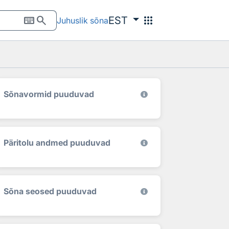
keyboard
search
apps
EST
Juhuslik sõna
Sõnavormid puuduvad
Päritolu andmed puuduvad
Sõna seosed puuduvad