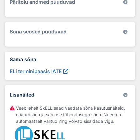
Päritolu andmed puuduvad
Sõna seosed puuduvad
Sama sõna
ELi terminibaasis IATE
Lisanäited
Veebilehelt SkELL saad vaadata sõna kasutusnäiteid,
naabersõnu ja sarnase tähendusega sõnu. Need on
automaatselt valitud ning võivad sisaldada vigu.