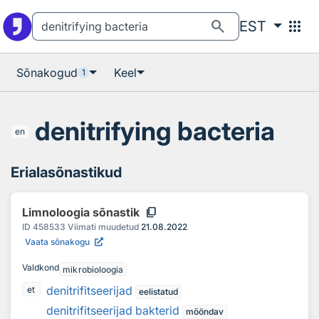
Otsingu juurde
Põhisisu juurde
search
apps
EST
Sõnakogud
Keel
1
denitrifying bacteria
en
Erialasõnastikud
content_copy
Limnoloogia sõnastik
ID
458533
Viimati muudetud
21.08.2022
Vaata sõnakogu
Valdkond
mikrobioloogia
denitrifitseerijad
et
eelistatud
denitrifitseerijad bakterid
mööndav