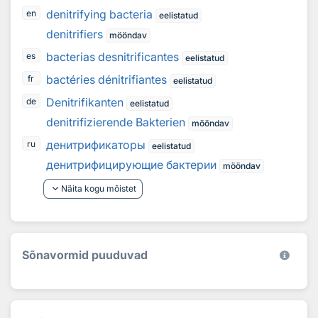
denitrifying bacteria
en
eelistatud
denitrifiers
mööndav
bacterias desnitrificantes
es
eelistatud
bactéries dénitrifiantes
fr
eelistatud
Denitrifikanten
de
eelistatud
denitrifizierende Bakterien
mööndav
денитрификаторы
ru
eelistatud
денитрифицирующие бактерии
mööndav
keyboard_arrow_down
Näita kogu mõistet
Sõnavormid puuduvad