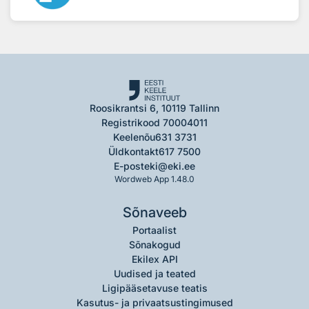
Roosikrantsi 6, 10119 Tallinn
Registrikood 70004011
Keelenõu
631 3731
Üldkontakt
617 7500
E-post
eki@eki.ee
Wordweb App 1.48.0
Sõnaveeb
Portaalist
Sõnakogud
Ekilex API
Uudised ja teated
Ligipääsetavuse teatis
Kasutus- ja privaatsustingimused