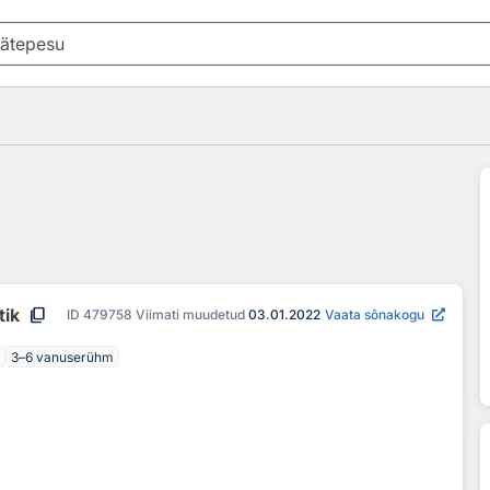
content_copy
tik
ID
479758
Viimati muudetud
03.01.2022
Vaata sõnakogu
3–6 vanuserühm