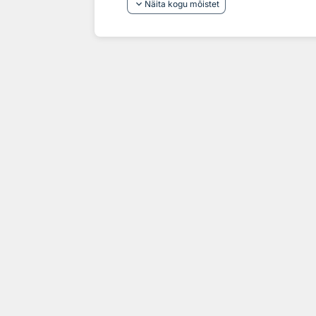
keyboard_arrow_down
Näita kogu mõistet