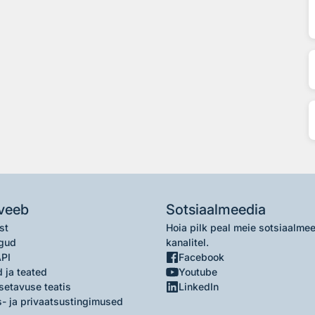
veeb
Sotsiaalmeedia
st
Hoia pilk peal meie sotsiaalme
gud
kanalitel.
API
Facebook
 ja teated
Youtube
setavuse teatis
LinkedIn
- ja privaatsustingimused