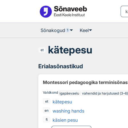
Otsingu juurde
Põhisisu juurde
Sõnakogud
Keel
1
kätepesu
et
Erialasõnastikud
Montessori pedagoogika terminisõnas
Valdkond
igapäevaelu
vahendid ja harjutused (3–6)
kätepesu
et
washing hands
en
käsien pesu
fi