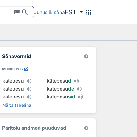
keyboard
search
apps
EST
Juhuslik sõna
Sõnavormid
Muuttüüp
17
kätepesu
kätepesu
d
kätepesu
kätepesu
de
kätepesu
kätepesu
sid
Näita tabelina
Päritolu andmed puuduvad