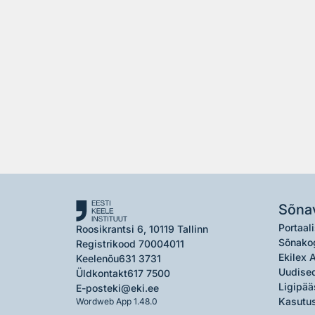
Sõna
Portaali
Roosikrantsi 6, 10119 Tallinn
Sõnako
Registrikood 70004011
Ekilex 
Keelenõu
631 3731
Uudised
Üldkontakt
617 7500
Ligipää
E-post
eki@eki.ee
Kasutus
Wordweb App 1.48.0