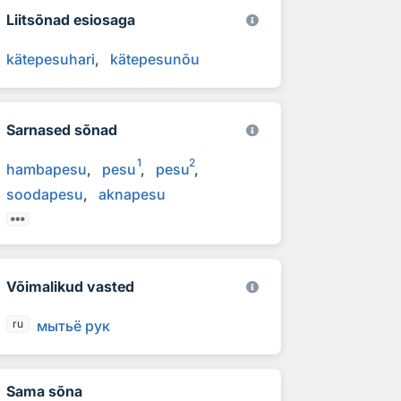
Liitsõnad esiosaga
kätepesuhari
kätepesunõu
Sarnased sõnad
1
2
hambapesu
pesu
pesu
soodapesu
aknapesu
Võimalikud vasted
мытьё рук
ru
Sama sõna