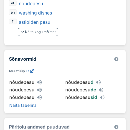
nõudepesu
et
washing dishes
en
astioiden pesu
fi
keyboard_arrow_down
Näita kogu mõistet
Sõnavormid
Muuttüüp
17
nõudepesu
nõudepesu
d
nõudepesu
nõudepesu
de
nõudepesu
nõudepesu
sid
Näita tabelina
Päritolu andmed puuduvad