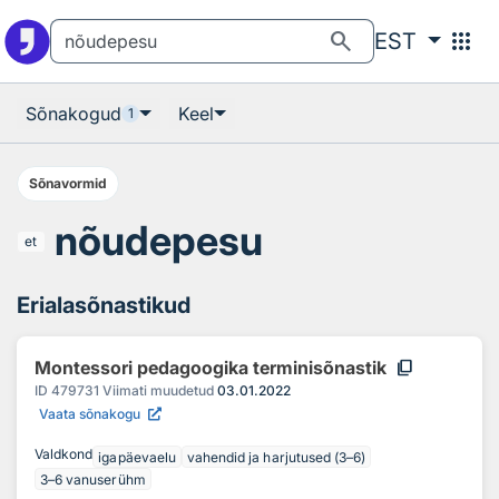
Otsingu juurde
Põhisisu juurde
search
apps
EST
Sõnakogud
Keel
1
Sõnavormid
nõudepesu
et
Erialasõnastikud
content_copy
Montessori pedagoogika terminisõnastik
ID
479731
Viimati muudetud
03.01.2022
Vaata sõnakogu
Valdkond
igapäevaelu
vahendid ja harjutused (3–6)
3–6 vanuserühm