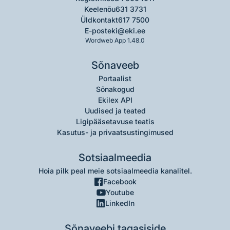
Keelenõu
631 3731
Üldkontakt
617 7500
E-post
eki@eki.ee
Wordweb App 1.48.0
Sõnaveeb
Portaalist
Sõnakogud
Ekilex API
Uudised ja teated
Ligipääsetavuse teatis
Kasutus- ja privaatsustingimused
Sotsiaalmeedia
Hoia pilk peal meie sotsiaalmeedia kanalitel.
Facebook
Youtube
LinkedIn
Sõnaveebi tagasiside