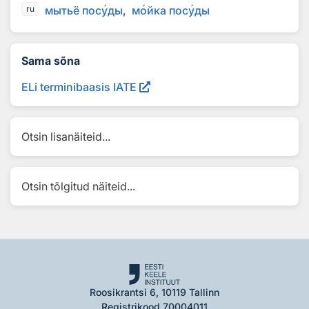
мытьё пос
у
ды
м
о
йка пос
у
ды
ru
Sama sõna
ELi terminibaasis IATE
Otsin lisanäiteid...
Otsin tõlgitud näiteid...
Roosikrantsi 6, 10119 Tallinn
Registrikood 70004011