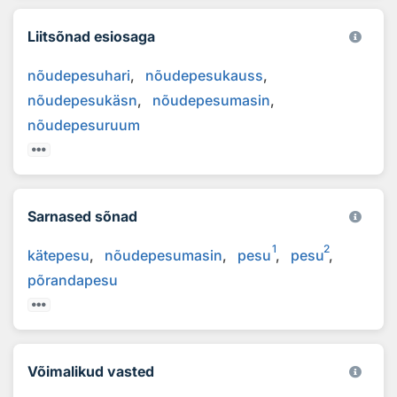
Liitsõnad esiosaga
nõudepesuhari
nõudepesukauss
nõudepesukäsn
nõudepesumasin
nõudepesuruum
Sarnased sõnad
1
2
kätepesu
nõudepesumasin
pesu
pesu
põrandapesu
Võimalikud vasted