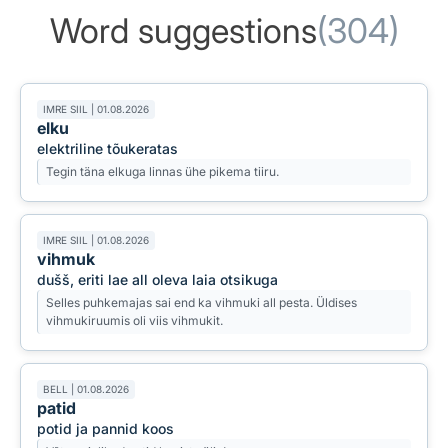
Word suggestions
(304)
IMRE SIIL | 01.08.2026
elku
elektriline tõukeratas
Tegin täna elkuga linnas ühe pikema tiiru.
IMRE SIIL | 01.08.2026
vihmuk
dušš, eriti lae all oleva laia otsikuga
Selles puhkemajas sai end ka vihmuki all pesta. Üldises
vihmukiruumis oli viis vihmukit.
BELL | 01.08.2026
patid
potid ja pannid koos