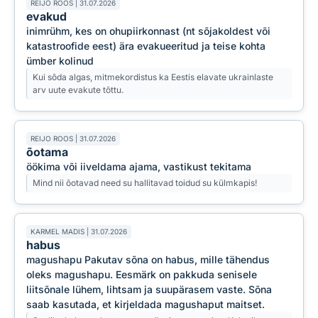
REIJO ROOS | 31.07.2026
evakud
inimrühm, kes on ohupiirkonnast (nt sõjakoldest või
katastroofide eest) ära evakueeritud ja teise kohta
ümber kolinud
Kui sõda algas, mitmekordistus ka Eestis elavate ukrainlaste
arv uute evakute tõttu.
REIJO ROOS | 31.07.2026
õotama
öökima või iiveldama ajama, vastikust tekitama
Mind nii õotavad need su hallitavad toidud su külmkapis!
KARMEL MADIS | 31.07.2026
habus
magushapu Pakutav sõna on habus, mille tähendus
oleks magushapu. Eesmärk on pakkuda senisele
liitsõnale lühem, lihtsam ja suupärasem vaste. Sõna
saab kasutada, et kirjeldada magushaput maitset.