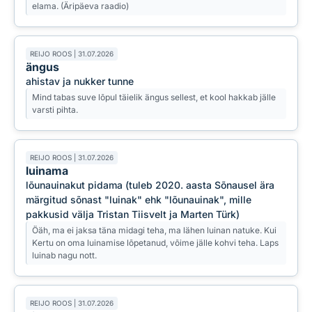
elama. (Äripäeva raadio)
REIJO ROOS | 31.07.2026
ängus
ahistav ja nukker tunne
Mind tabas suve lõpul täielik ängus sellest, et kool hakkab jälle
varsti pihta.
REIJO ROOS | 31.07.2026
luinama
lõunauinakut pidama (tuleb 2020. aasta Sõnausel ära
märgitud sõnast "luinak" ehk "lõunauinak", mille
pakkusid välja Tristan Tiisvelt ja Marten Türk)
Öäh, ma ei jaksa täna midagi teha, ma lähen luinan natuke. Kui
Kertu on oma luinamise lõpetanud, võime jälle kohvi teha. Laps
luinab nagu nott.
REIJO ROOS | 31.07.2026