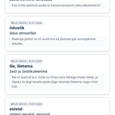
Kas mitte eelmine aasta ei tulnud esmalumi alles detsembris?
REIJO ROOS | 31.07.2026
õdustik
õdus atmosfäär
Raekoja platsil on nii suviti kui ka jõulude ajal suurepärane
õdustik.
REIJO ROOS | 31.07.2026
liie, liietama
žest ja žestikuleerima
Ma ei saanud aru, mida ta üritas oma liietega mulle öelda, ja
lõpuks ta jäigi teisele poole jõge üksinda liietama nagu mõni
hull.
REIJO ROOS | 31.07.2026
esistel
millegi eesalal, eespool