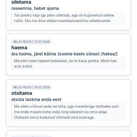
siletama
raseerima, habet ajama
Tal poleks vaja iga päev siletada, aga on kujunenud selline
rutiin. Eks ma ikka siletan kaenlaaluseid ka vahetevahel.
REIJO ROOS | 31.07.2026
haema
ära tooma, järel käima (soome keele sõnast /hakea/)
Ma käin haen lapsed lasteaiast, sa nii kaua puhka. Mine hae
arst, kohe!
REIJO ROOS | 31.07.2026
otsitama
otsida laskma enda eest
Ma oleks võinud seda ise teha, aga maakleriga otsitades sain
ma enda majale kohe ostja ning säästsin ka oma aega.
Otsitasin tema kadunud võtmeid oma koeraga.