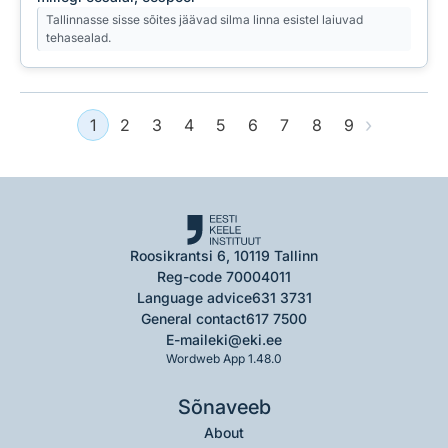
Tallinnasse sisse sõites jäävad silma linna esistel laiuvad
tehasealad.
›
1
2
3
4
5
6
7
8
9
Roosikrantsi 6, 10119 Tallinn
Reg-code 70004011
Language advice
631 3731
General contact
617 7500
E-mail
eki@eki.ee
Wordweb App 1.48.0
Sõnaveeb
About