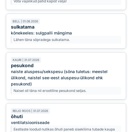
Võta vajalikud patid kapist välja!
BELL | 01.08.2026
sulkatama
kõnekeeles: sulgpalli mängima
Lähen täna sõpradega sulkatama.
KAURI | 31.07.2026
pesukond
naiste aluspesu/sekspesu (sõna tuletus: meestel
ülikond, naistel see-eest aluspesu-ülikond ehk
pesukond)
Naisel oli täna nii erootiline pesukond seljas.
REIJO ROOS | 31.07.2026
õhuti
ventilatsiooniseade
Eestlaste loodud nutikas õhuti paneb sisekliima tubade kaupa