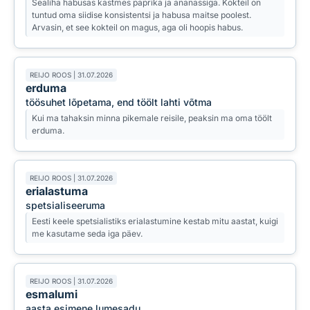
Sealiha habusas kastmes paprika ja ananassiga. Kokteil on
tuntud oma siidise konsistentsi ja habusa maitse poolest.
Arvasin, et see kokteil on magus, aga oli hoopis habus.
REIJO ROOS | 31.07.2026
erduma
töösuhet lõpetama, end töölt lahti võtma
Kui ma tahaksin minna pikemale reisile, peaksin ma oma töölt
erduma.
REIJO ROOS | 31.07.2026
erialastuma
spetsialiseeruma
Eesti keele spetsialistiks erialastumine kestab mitu aastat, kuigi
me kasutame seda iga päev.
REIJO ROOS | 31.07.2026
esmalumi
aasta esimene lumesadu