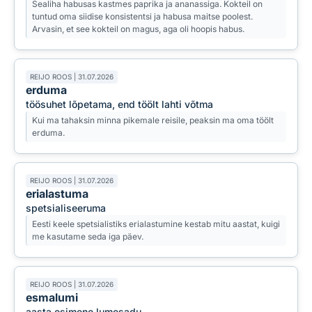
Sealiha habusas kastmes paprika ja ananassiga. Kokteil on
tuntud oma siidise konsistentsi ja habusa maitse poolest.
Arvasin, et see kokteil on magus, aga oli hoopis habus.
REIJO ROOS | 31.07.2026
erduma
töösuhet lõpetama, end töölt lahti võtma
Kui ma tahaksin minna pikemale reisile, peaksin ma oma töölt
erduma.
REIJO ROOS | 31.07.2026
erialastuma
spetsialiseeruma
Eesti keele spetsialistiks erialastumine kestab mitu aastat, kuigi
me kasutame seda iga päev.
REIJO ROOS | 31.07.2026
esmalumi
aasta esimene lumesadu