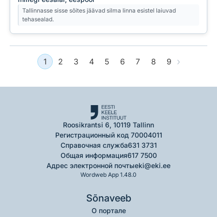
Tallinnasse sisse sõites jäävad silma linna esistel laiuvad
tehasealad.
›
1
2
3
4
5
6
7
8
9
Roosikrantsi 6, 10119 Tallinn
Регистрационный код 70004011
Справочная служба
631 3731
Общая информация
617 7500
Адрес электронной почты
eki@eki.ee
Wordweb App 1.48.0
Sõnaveeb
О портале