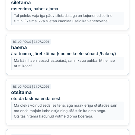
siletama
raseerima, habet ajama
Tal poleks vaja iga päev siletada, aga on kujunenud selline
rutiin. Eks ma ikka siletan kaenlaaluseid ka vahetevahel.
REIJO ROOS | 31.07.2026
haema
ära tooma, järel käima (soome keele sõnast /hakea/)
Ma käin haen lapsed lasteaiast, sa nii kaua puhka. Mine hae
arst, kohe!
REIJO ROOS | 31.07.2026
otsitama
otsida laskma enda eest
Ma oleks võinud seda ise teha, aga maakleriga otsitades sain
ma enda majale kohe ostja ning säästsin ka oma aega.
Otsitasin tema kadunud võtmeid oma koeraga.