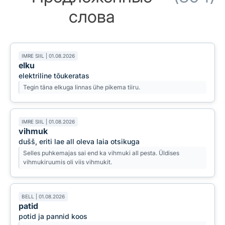
слова
IMRE SIIL | 01.08.2026
elku
elektriline tõukeratas
Tegin täna elkuga linnas ühe pikema tiiru.
IMRE SIIL | 01.08.2026
vihmuk
dušš, eriti lae all oleva laia otsikuga
Selles puhkemajas sai end ka vihmuki all pesta. Üldises
vihmukiruumis oli viis vihmukit.
BELL | 01.08.2026
patid
potid ja pannid koos