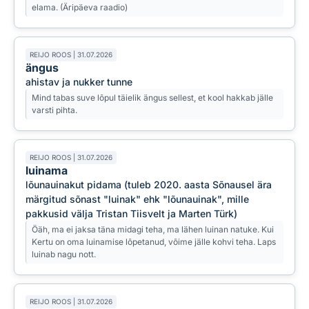
elama. (Äripäeva raadio)
REIJO ROOS | 31.07.2026
ängus
ahistav ja nukker tunne
Mind tabas suve lõpul täielik ängus sellest, et kool hakkab jälle
varsti pihta.
REIJO ROOS | 31.07.2026
luinama
lõunauinakut pidama (tuleb 2020. aasta Sõnausel ära
märgitud sõnast "luinak" ehk "lõunauinak", mille
pakkusid välja Tristan Tiisvelt ja Marten Türk)
Öäh, ma ei jaksa täna midagi teha, ma lähen luinan natuke. Kui
Kertu on oma luinamise lõpetanud, võime jälle kohvi teha. Laps
luinab nagu nott.
REIJO ROOS | 31.07.2026