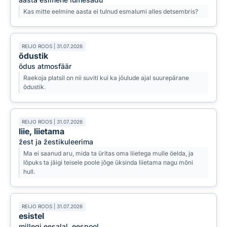
Kas mitte eelmine aasta ei tulnud esmalumi alles detsembris?
REIJO ROOS | 31.07.2026
õdustik
õdus atmosfäär
Raekoja platsil on nii suviti kui ka jõulude ajal suurepärane
õdustik.
REIJO ROOS | 31.07.2026
liie, liietama
žest ja žestikuleerima
Ma ei saanud aru, mida ta üritas oma liietega mulle öelda, ja
lõpuks ta jäigi teisele poole jõge üksinda liietama nagu mõni
hull.
REIJO ROOS | 31.07.2026
esistel
millegi eesalal, eespool