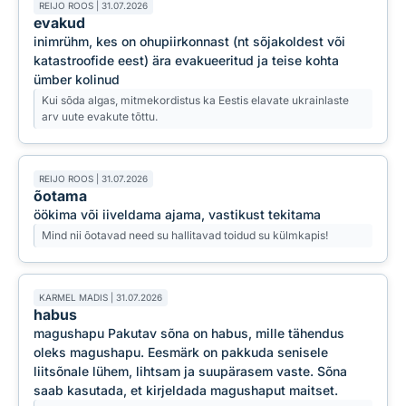
REIJO ROOS | 31.07.2026
evakud
inimrühm, kes on ohupiirkonnast (nt sõjakoldest või
katastroofide eest) ära evakueeritud ja teise kohta
ümber kolinud
Kui sõda algas, mitmekordistus ka Eestis elavate ukrainlaste
arv uute evakute tõttu.
REIJO ROOS | 31.07.2026
õotama
öökima või iiveldama ajama, vastikust tekitama
Mind nii õotavad need su hallitavad toidud su külmkapis!
KARMEL MADIS | 31.07.2026
habus
magushapu Pakutav sõna on habus, mille tähendus
oleks magushapu. Eesmärk on pakkuda senisele
liitsõnale lühem, lihtsam ja suupärasem vaste. Sõna
saab kasutada, et kirjeldada magushaput maitset.