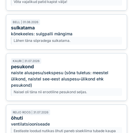
Võta vajalikud patid kapist välja!
BELL | 01.08.2026
sulkatama
kõnekeeles: sulgpalli mängima
Lähen täna sõpradega sulkatama.
KAURI | 31.07.2026
pesukond
naiste aluspesu/sekspesu (sõna tuletus: meestel
ülikond, naistel see-eest aluspesu-ülikond ehk
pesukond)
Naisel oli täna nii erootiline pesukond seljas.
REIJO ROOS | 31.07.2026
õhuti
ventilatsiooniseade
Eestlaste loodud nutikas õhuti paneb sisekliima tubade kaupa