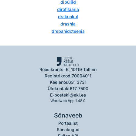
dipüliid
dirofilaaria
drakunkul
drashia
drepanidoteenia
Roosikrantsi 6, 10119 Tallinn
Registrikood 70004011
Keelenõu
631 3731
Üldkontakt
617 7500
E-post
eki@eki.ee
Wordweb App 1.48.0
Sõnaveeb
Portaalist
Sõnakogud
Ekilex API