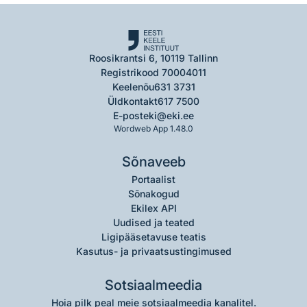
Roosikrantsi 6, 10119 Tallinn
Registrikood 70004011
Keelenõu
631 3731
Üldkontakt
617 7500
E-post
eki@eki.ee
Wordweb App 1.48.0
Sõnaveeb
Portaalist
Sõnakogud
Ekilex API
Uudised ja teated
Ligipääsetavuse teatis
Kasutus- ja privaatsustingimused
Sotsiaalmeedia
Hoia pilk peal meie sotsiaalmeedia kanalitel.