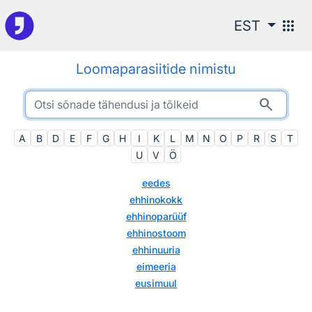
Otsingu juurde
apps
EST
Loomaparasiitide nimistu
search
A
B
D
E
F
G
H
I
K
L
M
N
O
P
R
S
T
U
V
Ö
eedes
ehhinokokk
ehhinoparüüf
ehhinostoom
ehhinuuria
eimeeria
eusimuul