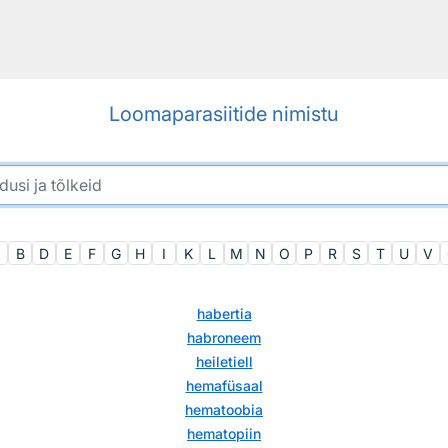
Loomaparasiitide nimistu
A
B
D
E
F
G
H
I
K
L
M
N
O
P
R
S
T
U
V
habertia
habroneem
heiletiell
hemafüsaal
hematoobia
hematopiin