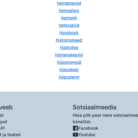
hematopoot
hemodips
hemonh
heterakiid
hipobosk
histomonaad
hüdrotea
hümenolepiid
hüostrongül
hüpodeer
hüpoderm
veeb
Sotsiaalmeedia
st
Hoia pilk peal meie sotsiaalme
gud
kanalitel.
API
Facebook
 ja teated
Youtube