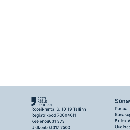
Sõna
Portaali
Roosikrantsi 6, 10119 Tallinn
Sõnako
Registrikood 70004011
Ekilex 
Keelenõu
631 3731
Uudised
Üldkontakt
617 7500