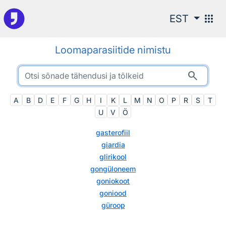
Otsingu juurde
apps
EST
Loomaparasiitide nimistu
search
A
B
D
E
F
G
H
I
K
L
M
N
O
P
R
S
T
U
V
Ö
gasterofiil
giardia
glirikool
gongüloneem
goniokoot
goniood
güroop