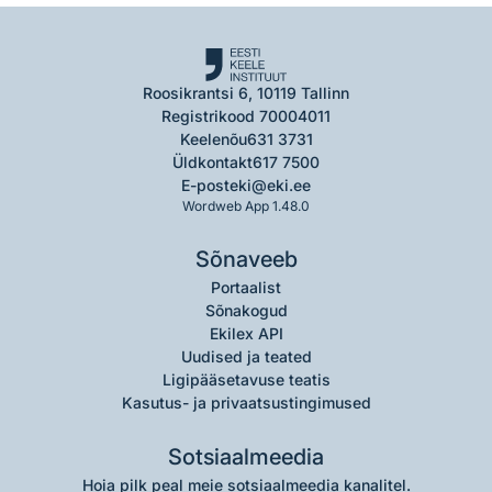
Roosikrantsi 6, 10119 Tallinn
Registrikood 70004011
Keelenõu
631 3731
Üldkontakt
617 7500
E-post
eki@eki.ee
Wordweb App 1.48.0
Sõnaveeb
Portaalist
Sõnakogud
Ekilex API
Uudised ja teated
Ligipääsetavuse teatis
Kasutus- ja privaatsustingimused
Sotsiaalmeedia
Hoia pilk peal meie sotsiaalmeedia kanalitel.