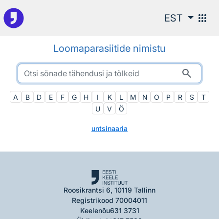
Otsingu juurde
apps
EST
Loomaparasiitide nimistu
search
A
B
D
E
F
G
H
I
K
L
M
N
O
P
R
S
T
U
V
Ö
untsinaaria
Roosikrantsi 6, 10119 Tallinn
Registrikood 70004011
Keelenõu
631 3731