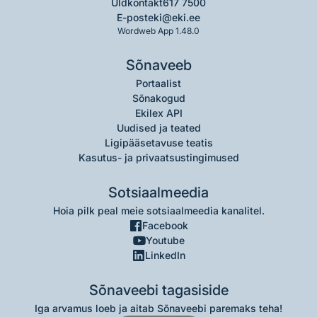
Üldkontakt
617 7500
E-post
eki@eki.ee
Wordweb App 1.48.0
Sõnaveeb
Portaalist
Sõnakogud
Ekilex API
Uudised ja teated
Ligipääsetavuse teatis
Kasutus- ja privaatsustingimused
Sotsiaalmeedia
Hoia pilk peal meie sotsiaalmeedia kanalitel.
Facebook
Youtube
LinkedIn
Sõnaveebi tagasiside
Iga arvamus loeb ja aitab Sõnaveebi paremaks teha!