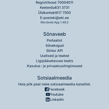
Registrikood 70004011
Keelenõu
631 3731
Üldkontakt
617 7500
E-post
eki@eki.ee
Wordweb App 1.48.0
Sõnaveeb
Portaalist
Sõnakogud
Ekilex API
Uudised ja teated
Ligipääsetavuse teatis
Kasutus- ja privaatsustingimused
Sotsiaalmeedia
Hoia pilk peal meie sotsiaalmeedia kanalitel.
Facebook
Youtube
LinkedIn