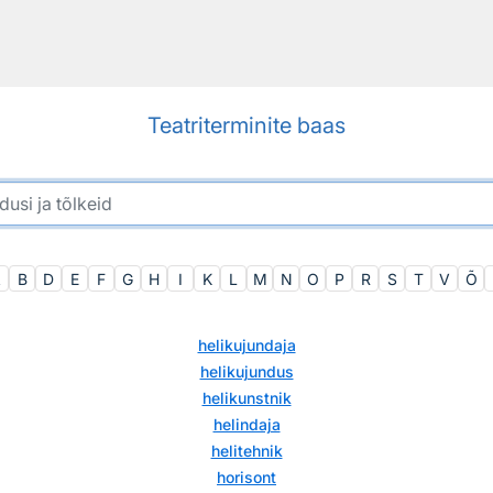
Teatriterminite baas
A
B
D
E
F
G
H
I
K
L
M
N
O
P
R
S
T
V
Õ
helikujundaja
helikujundus
helikunstnik
helindaja
helitehnik
horisont