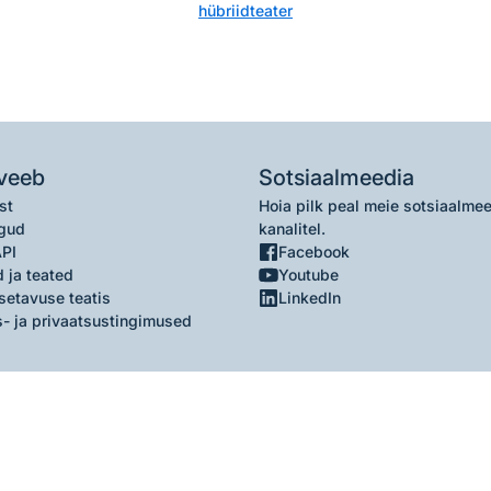
hübriidteater
veeb
Sotsiaalmeedia
st
Hoia pilk peal meie sotsiaalme
gud
kanalitel.
API
Facebook
 ja teated
Youtube
setavuse teatis
LinkedIn
- ja privaatsustingimused