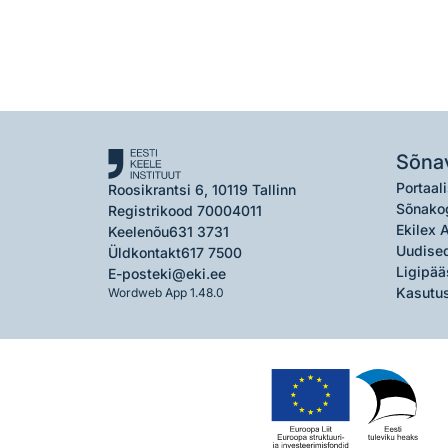
Sõna
Portaali
Roosikrantsi 6, 10119 Tallinn
Sõnako
Registrikood 70004011
Ekilex 
Keelenõu
631 3731
Uudised
Üldkontakt
617 7500
Ligipää
E-post
eki@eki.ee
Kasutus
Wordweb App 1.48.0