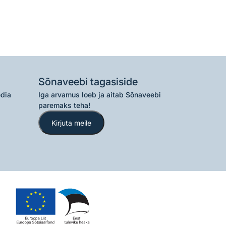
Sõnaveebi tagasiside
edia
Iga arvamus loeb ja aitab Sõnaveebi
paremaks teha!
Kirjuta meile