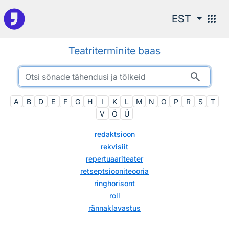
Otsingu juurde
apps
EST
Teatriterminite baas
search
A
B
D
E
F
G
H
I
K
L
M
N
O
P
R
S
T
V
Õ
Ü
redaktsioon
rekvisiit
repertuaariteater
retseptsiooniteooria
ringhorisont
roll
rännaklavastus