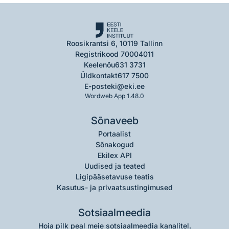
Roosikrantsi 6, 10119 Tallinn
Registrikood 70004011
Keelenõu
631 3731
Üldkontakt
617 7500
E-post
eki@eki.ee
Wordweb App 1.48.0
Sõnaveeb
Portaalist
Sõnakogud
Ekilex API
Uudised ja teated
Ligipääsetavuse teatis
Kasutus- ja privaatsustingimused
Sotsiaalmeedia
Hoia pilk peal meie sotsiaalmeedia kanalitel.