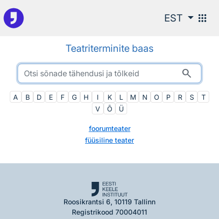
Otsingu juurde
apps
EST
Teatriterminite baas
search
A
B
D
E
F
G
H
I
K
L
M
N
O
P
R
S
T
V
Õ
Ü
foorumteater
füüsiline teater
Roosikrantsi 6, 10119 Tallinn
Registrikood 70004011