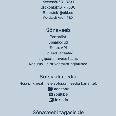
Keelenõu
631 3731
Üldkontakt
617 7500
E-post
eki@eki.ee
Wordweb App 1.48.0
Sõnaveeb
Portaalist
Sõnakogud
Ekilex API
Uudised ja teated
Ligipääsetavuse teatis
Kasutus- ja privaatsustingimused
Sotsiaalmeedia
Hoia pilk peal meie sotsiaalmeedia kanalitel.
Facebook
Youtube
LinkedIn
Sõnaveebi tagasiside